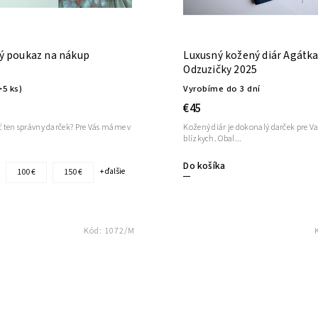
ý poukaz na nákup
Luxusný kožený diár Agátk
Odzuzičky 2025
>5 ks)
Vyrobíme do 3 dní
€45
Kožený diár je dokonalý darček pre V
iť ten správny darček? Pre Vás máme v
blízkych. Obal...
Do košíka
100 €
150 €
+ ďalšie
Kód:
1072/M