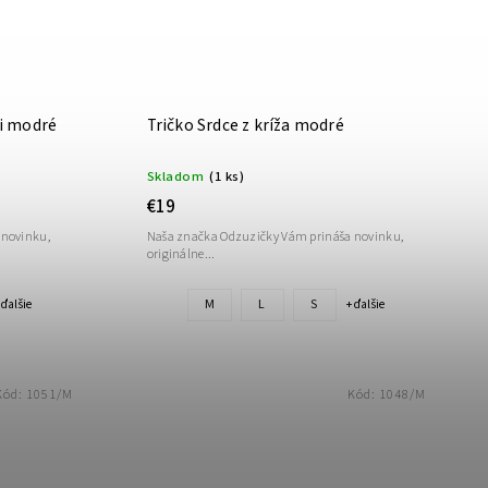
vi modré
Tričko Srdce z kríža modré
Skladom
(1 ks)
€19
 novinku,
Naša značka Odzuzičky Vám prináša novinku,
originálne...
M
L
S
 ďalšie
+ ďalšie
Kód:
1051/M
Kód:
1048/M