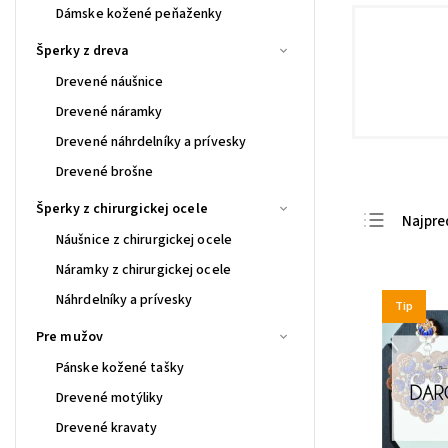
Dámske kožené peňaženky
Šperky z dreva
Drevené náušnice
Drevené náramky
Drevené náhrdelníky a prívesky
Drevené brošne
Šperky z chirurgickej ocele
Najpre
Náušnice z chirurgickej ocele
Najlac
Náramky z chirurgickej ocele
Najdra
Náhrdelníky a prívesky
Tip
Abece
Pre mužov
Pánske kožené tašky
Drevené motýliky
Drevené kravaty