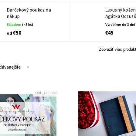
Darčekový poukaz na
Luxusný kožen
nákup
Agátka Odzuzi
Skladom
(>5 ks)
Vyrobíme do 3 dní
€50
€45
od
Zobraziť viac produk
dávanejšie
nejšie
hšie
Kód:
1251/50
dne