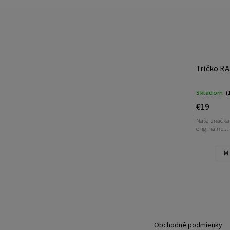
Tričko R
Skladom
(
€19
Naša značka
originálne...
M
Obchodné podmienky