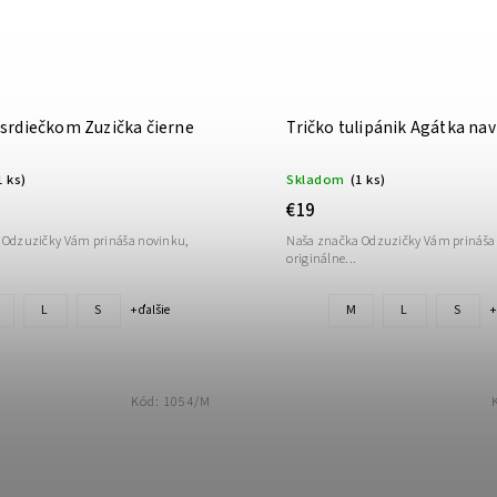
 srdiečkom Zuzička čierne
Tričko tulipánik Agátka na
1 ks)
Skladom
(1 ks)
€19
 Odzuzičky Vám prináša novinku,
Naša značka Odzuzičky Vám prináša
originálne...
L
S
M
L
S
+ ďalšie
+
Kód:
1054/M