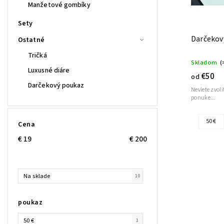
Manžetové gombíky
Sety
Darčekov
Ostatné
Tričká
Skladom
(
Luxusné diáre
€50
od
Darčekový poukaz
Neviete zvol
ponuke...
50 €
Cena
€
19
€
200
Na sklade
10
poukaz
50 €
1