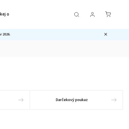
ckej ocele
Pre mužov
Sety
Ostatné
 2026.
Darčekový poukaz