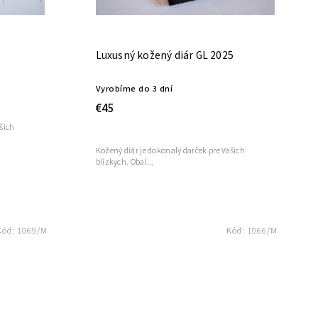
a
Luxusný kožený diár GL 2025
Vyrobíme do 3 dní
€45
ašich
Kožený diár je dokonalý darček pre Vašich
blízkych. Obal...
Kód:
1069/M
Kód:
1066/M