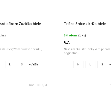
 srdiečkom Zuzička biele
Tričko Srdce z kríža biele
1 ks)
Skladom
(1 ks)
€19
 Odzuzičky Vám prináša novinku,
Naša značka Odzuzičky Vám prináša
originálne...
L
S
M
L
S
+ ďalšie
+
Kód:
1063/M