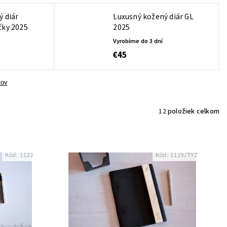
ý diár
Luxusný kožený diár GL
čky 2025
2025
Vyrobíme do 3 dní
€45
tov
12
položiek celkom
Kód:
1122
Kód:
1119/TYZ