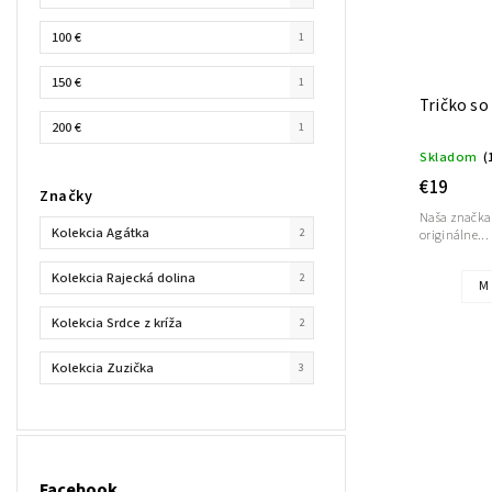
100 €
1
150 €
1
Tričko so
200 €
1
Skladom
(
€19
Značky
Naša značka
Kolekcia Agátka
2
originálne...
Kolekcia Rajecká dolina
2
M
Kolekcia Srdce z kríža
2
Kolekcia Zuzička
3
Facebook