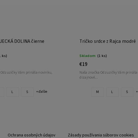
AJECKÁ DOLINA čierne
Tričko srdce z Rajca modré
1 ks)
Skladom
(1 ks)
€19
 Odzuzičky Vám prináša novinku,
Naša značka Odzuzičky Vám prináša
dizajnové...
L
S
M
L
S
+ ďalšie
+
Ochrana osobných údajov
Zásady používania súborov cookies