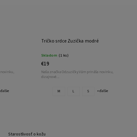
Tričko srdce Zuzička modré
Skladom
(1 ks)
€19
 novinku,
Naša značka Odzuzičky Vám prináša novinku,
dizajnové...
M
L
S
 ďalšie
+ ďalšie
Starostlivosť o kožu