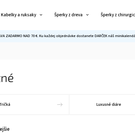
Kabelky a ruksaky
Šperky z dreva
Šperky z chirurgi
VA ZADARMO NAD 70 €. Ku každej objednávke dostanete DARČEK náš minikalendár
tné
Tričká
Luxusné diáre
ejšie