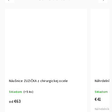
Náušnice ZUZIČKA z chirurgickej ocele
Náhrdelník
Skladom
(>5 ks)
Skladom
(1
€41
€63
od
Náhrdelník Zu