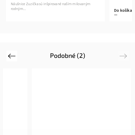
Náušnice Zuzička sú inšpirované naším milovaným
rodným...
Do košíka
Podobné (2)
Previous
Next