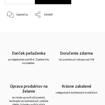
Opýtať sa
Zdieľať
Darček peňaženka
Doručenie zdarma
pri objednávke nad 99 €. Zladíme Vás
cez packetu pri nákupe nad 70€
ku kabelke.
Úprava produktov na
Krásne zabalené
želanie
v elegantných darčekových krabičkách
ak chcete upraviť náš produkt,
neváhajte nás kontaktovať, urobíme
všetko, čo bude v našich silách