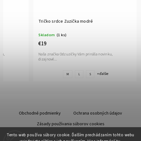
Tričko srdce Zuzička modré
Skladom
(1 ks)
€19
ku,
Naša značka Odzuzičky Vám prináša novinku,
dizajnové...
e
+ ďalšie
M
L
S
Obchodné podmienky
Ochrana osobných údajov
Zásady používania súborov cookies
Starostlivosť o kožu
Tento web používa súbory cookie. Ďalším prechádzaním tohto webu