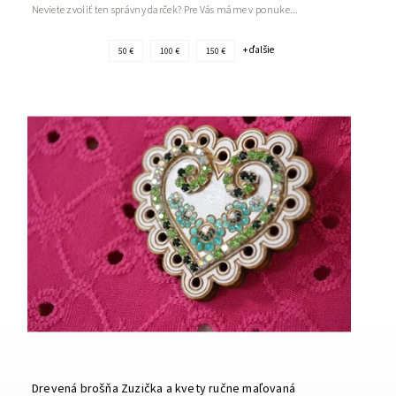
Neviete zvoliť ten správny darček? Pre Vás máme v ponuke...
+ ďalšie
50 €
100 €
150 €
Drevená brošňa Zuzička a kvety ručne maľovaná