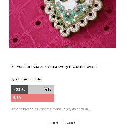
Drevená brošňa Zuzička a kvety ručne maľovaná
Vyrobíme do 3 dní
–21 %
€19
€15
Drevená brošňa je ručne maľovaná. Kvety do neba sú...
Modrá
Zelená