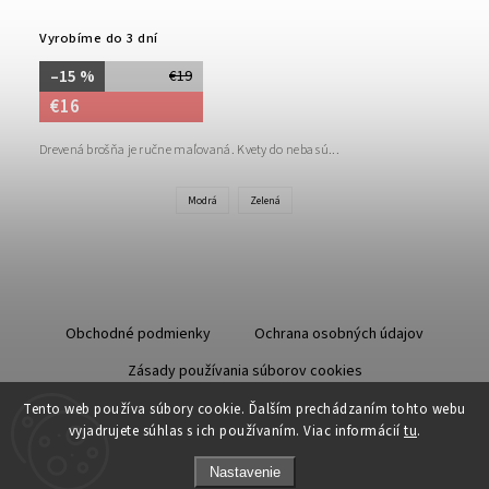
Vyrobíme do 3 dní
–15 %
€19
€16
Drevená brošňa je ručne maľovaná. Kvety do neba sú...
Modrá
Zelená
Obchodné podmienky
Ochrana osobných údajov
Zásady používania súborov cookies
Starostlivosť o kožu
Tento web používa súbory cookie. Ďalším prechádzaním tohto webu
vyjadrujete súhlas s ich používaním. Viac informácií
tu
.
Nastavenie