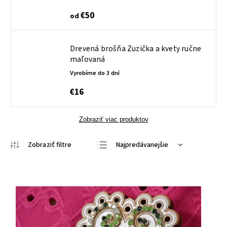
€50
od
Drevená brošňa Zuzička a kvety ručne
maľovaná
Vyrobíme do 3 dní
€16
Zobraziť viac produktov
Najpredávanejšie
Najlacnejšie
Najdrahšie
Abecedne