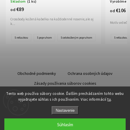
Skladom
(1 ks)
Vyrobíme d
€89
od
€106
od
Crossbody kožená kabelka na každodenné nosenie, ale aj
Motív srdiečo
k...
S retiazkou
S popruhom
S celokoženým popruhom
S retiazkou
Obchodné podmienky
Ochrana osobných údajov
Zásady používania súborov cookies
Starostlivosť o kožu
Tento web používa súbory cookie. Ďalším prechádzaním tohto webu
vyjadrujete súhlas s ich používaním. Viac informácií
tu
.
Nastavenie
Súhlasím
Copyright 2026
Odzuzičky.sk
. Všetky práva vyhradené.