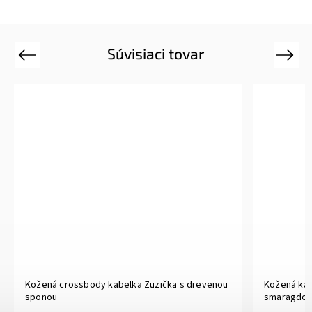
Súvisiaci tovar
Previous
Next
Kožená crossbody kabelka Zuzička s drevenou
Kožená kab
sponou
smaragdov