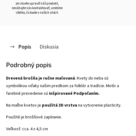
ak chcete upraviť náš produkt,
neváhajte nás kontaktovať, urobíme
všetko, čo bude v našich silách
Popis
Diskusia
Podrobný popis
Drevená brošňa je ručne maľovaná
. Kvety do neba sú
symbolikou vďaky našim predkom za folklór a tradície. Motív a
farebné prevedenie sú
inšpirované Podpoľaním.
Na maľbe kvetov je
použitá 3D vrstva
na vytvorenie plasticity.
Použité je brošňové zapínanie.
Veľkosť: cca. 4 x 4,5 cm