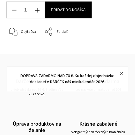
PRIDAŤ DO KOŠÍKA
Opýtať sa
Zdieľať
DOPRAVA ZADARMO NAD 70 €. Ku každej objednávke
Darček peňaženka
Doručenie zdarma
dostanete DARČEK náš minikalendár 2026.
pri objednávke nad 99 €. Zladíme Vás
cez packetu pri nákupe nad 70€
ku kabelke.
Úprava produktov na
Krásne zabalené
želanie
v elegantných darčekových krabičkách