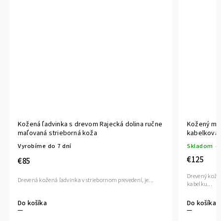
Kožená ľadvinka s drevom Rajecká dolina ručne
Kožený mul
maľovaná strieborná koža
kabelkova
Vyrobíme do 7 dní
Skladom
(1
€125
€85
Drevený kožen
Drevená kožená ľadvinka v striebornom prevedení, je...
kabelku...
Do košíka
Do košíka