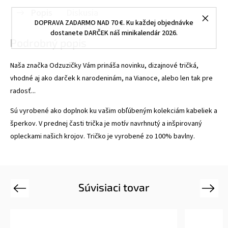
Popis
Diskusia
DOPRAVA ZADARMO NAD 70 €. Ku každej objednávke
dostanete DARČEK náš minikalendár 2026.
Podrobný popis
Naša značka Odzuzičky Vám prináša novinku, dizajnové tričká,
vhodné aj ako darček k narodeninám, na Vianoce, alebo len tak pre
radosť...
Sú vyrobené ako doplnok ku vašim obľúbeným kolekciám kabeliek a
šperkov. V prednej časti trička je motív navrhnutý a inšpirovaný
opleckami našich krojov. Tričko je vyrobené zo 100% bavlny.
Súvisiaci tovar
Previous
Next