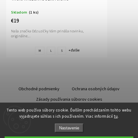
Skladom
(1 ks)
€19
Naša značka Odzuzičky Vám prináša novinku,
originálne...
+ ďalšie
M
L
S
Obchodné podmienky
Ochrana osobných údajov
Zásady používania súborov cookies
Starostlivosť o kožu
Tento web používa súbory cookie. Ďalším prechádzaním tohto webu
vyjadrujete súhlas s ich používaním. Viac informácií
tu
.
Nastavenie