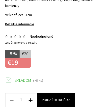
Materiál: drevo, komponenty z chirurgickej ocele, plastové
kamienky
Veľkosť: cca. 3 cm
Detailné informácie
Neohodnotené
Značka:
Kolekcia Telgárt
–5 %
€20
€19
SKLADOM
(>5 ks)
PRIDAŤ DO KOŠÍKA