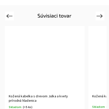
Súvisiaci tovar
Previous
Next
Kožená kabelka s drevom Julka a kvety
Kožená kab
prírodná hladenica
Skladom
(>
Skladom
(>5 ks)