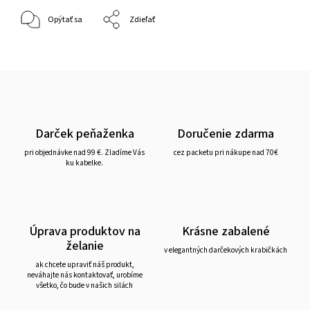
Opýtať sa
Zdieľať
Darček peňaženka
Doručenie zdarma
pri objednávke nad 99 €. Zladíme Vás
cez packetu pri nákupe nad 70€
ku kabelke.
Úprava produktov na
Krásne zabalené
želanie
v elegantných darčekových krabičkách
ak chcete upraviť náš produkt,
neváhajte nás kontaktovať, urobíme
všetko, čo bude v našich silách