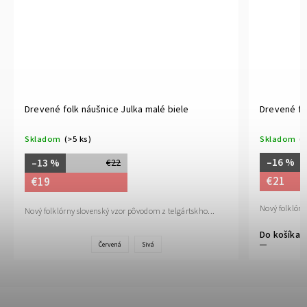
Drevené folk náušnice Julka malé biele
Drevené fo
Skladom
(>5 ks)
Skladom
(>
–16 %
–13 %
€22
€21
€19
Nový folklórn
Nový folklórny slovenský vzor pôvodom z telgártskho...
Do košíka
Červená
Sivá