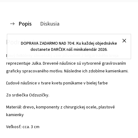
Popis
Diskusia
Podrobný popis
DOPRAVA ZADARMO NAD 70 €. Ku každej objednávke
dostanete DARČEK náš minikalendár 2026.
Nový folklórny slovenský vzor pôvodom z telgártského kroja
reprezentuje Julka. Drevené náušnice sú vytvorené gravírovaním
graficky spracovaného motívu. Následne ich zdobíme kamienkami.
Ľudové náušnice v tvare kvetu ponúkame v bielej farbe
Zo srdiečka Odzuzičky.
Materiál: drevo, komponenty z chirurgickej ocele, plastové
kamienky
Veľkosť: cca. 3 cm