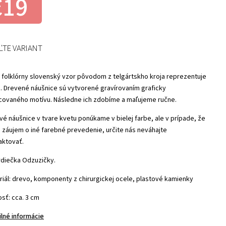
€19
ĽTE VARIANT
 folklórny slovenský vzor pôvodom z telgártskho kroja reprezentuje
a. Drevené náušnice sú vytvorené gravírovaním graficky
covaného motívu. Následne ich zdobíme a maľujeme ručne.
vé náušnice v tvare kvetu ponúkame v bielej farbe, ale v prípade, že
 záujem o iné farebné prevedenie, určite nás neváhajte
aktovať.
rdiečka Odzuzičky.
riál: drevo, komponenty z chirurgickej ocele, plastové kamienky
sť: cca. 3 cm
ilné informácie