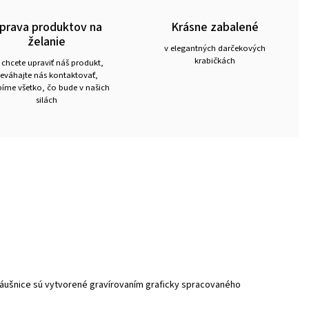
prava produktov na
Krásne zabalené
želanie
v elegantných darčekových
krabičkách
 chcete upraviť náš produkt,
eváhajte nás kontaktovať,
íme všetko, čo bude v našich
silách
náušnice sú vytvorené gravírovaním graficky spracovaného