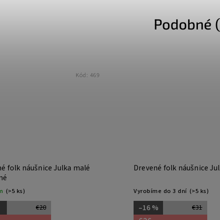
Podobné (
Kód:
469
é folk náušnice Julka malé
Drevené folk náušnice Jul
né
m
(>5 ks)
Vyrobíme do 3 dní
(>5 ks)
%
–16 %
€20
€31