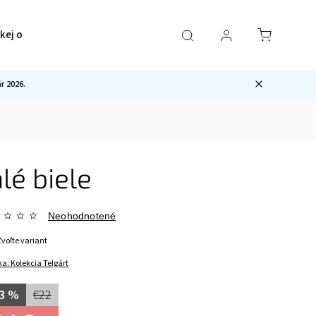
ckej ocele
Pre mužov
Sety
Ostatné
 2026.
lé biele
Neohodnotené
Zvoľte variant
ka:
Kolekcia Telgárt
3 %
€22