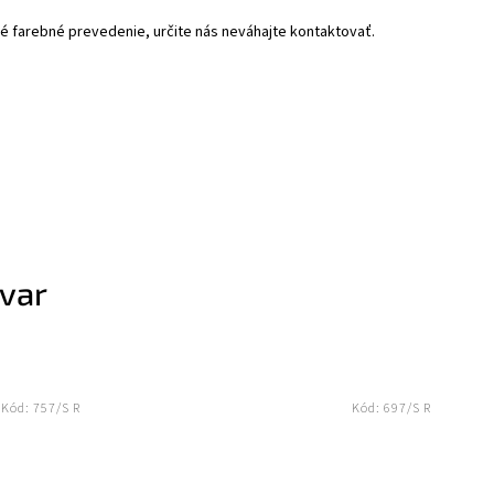
né farebné prevedenie, určite nás neváhajte kontaktovať.
ovar
Kód:
757/S R
Kód:
697/S R