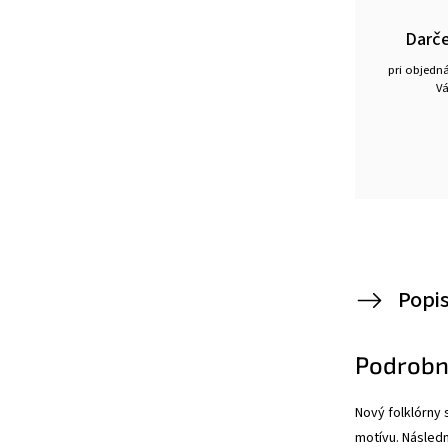
Darč
pri objedn
Vá
Popi
Podrobn
Nový folklórny
motívu. Násled