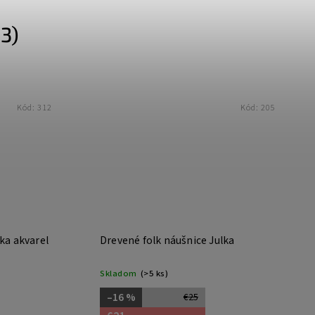
3)
Kód:
312
Kód:
205
ka akvarel
Drevené folk náušnice Julka
Skladom
(>5 ks)
–16 %
€25