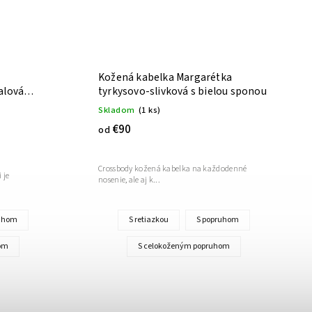
Kožená kabelka Margarétka
ialová
tyrkysovo-slivková s bielou sponou
Skladom
(1 ks)
€90
od
Crossbody kožená kabelka na každodenné
 je
nosenie, ale aj k...
ruhom
S retiazkou
S popruhom
om
S celokoženým popruhom