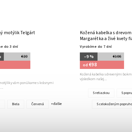
ý motýlik Telgárt
Kožená kabelka s drevom
Margarétka a živé kvety f
koža a hladenica
e do 3 dní
Vyrobíme do 7 dní
%
–9 %
€20
€106
€98
od
Kožená kabelka s drevenými bokmi
výsledkom našej...
motýliky vám ponúkame s krásnymi
...
S retiazkou
S pop
á
Biela
Červená
S celokoženým popruh
+ ďalšie