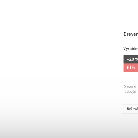
Dreven
Vyrobím
–20 
€16
Drevené 
ľudovými
Béžov