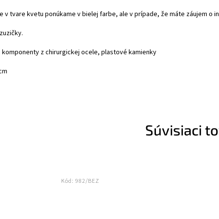
 v tvare kvetu ponúkame v bielej farbe, ale v prípade, že máte záujem o i
zuzičky.
, komponenty z chirurgickej ocele, plastové kamienky
 cm
Súvisiaci t
Kód:
982/BEZ