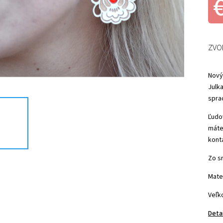
ZVO
Nový
Julk
spra
Ľudo
máte
kont
Zo s
Mate
Veľko
Deta