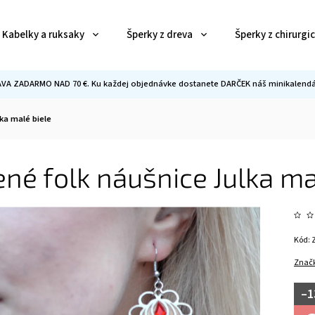
Kabelky a ruksaky
Šperky z dreva
Šperky z chirurgi
VA ZADARMO NAD 70 €. Ku každej objednávke dostanete DARČEK náš minikalendár
ka malé biele
né folk náušnice Julka ma
Kód:
Znač
–1