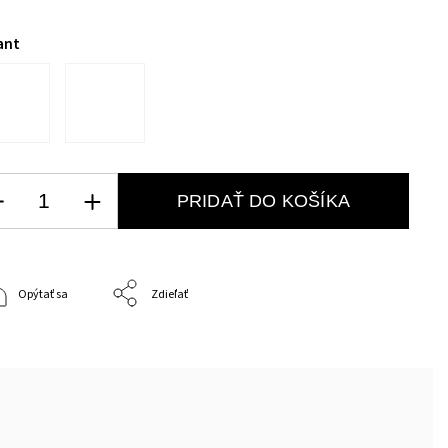
ant
PRIDAŤ DO KOŠÍKA
Opýtať sa
Zdieľať