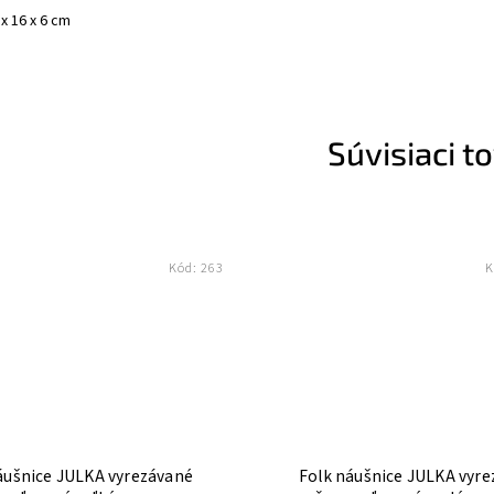
 x 16 x 6 cm
Súvisiaci t
Kód:
263
K
áušnice JULKA vyrezávané
Folk náušnice JULKA vyr