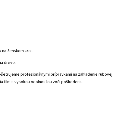
y na ženskom kroji.
na dreve.
 ošetrujeme profesionálnymi prípravkami na zahladenie rubovej
oria film s vysokou odolnosťou voči poškodeniu.