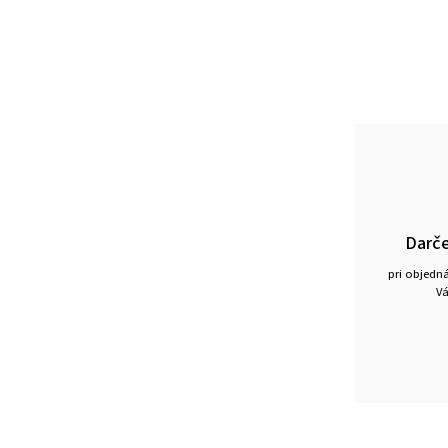
Darč
pri objedn
Vá