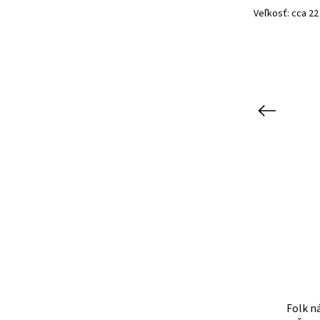
Veľkosť: cca 22
Previous
BEZ
Kód:
154
Folk náušnice JULKA ručne
Folk n