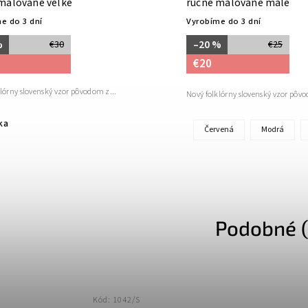
maľované veľké
ručne maľované malé
e do 3 dní
Vyrobíme do 3 dní
%
–20 %
€30
€25
€20
lórny slovenský vzor pôvodom z...
Nový folklórny slovenský vzor pôvo
ka
Červená
Modrá
Podobné (
Kód:
1042/S