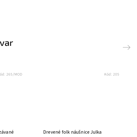
ovar
Next
ód:
265/MOD
Kód:
205
ezávané
Drevené folk náušnice Julka