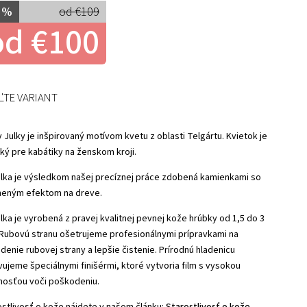
 %
od €109
od
€100
ĽTE VARIANT
 Julky je inšpirovaný motívom kvetu z oblasti Telgártu. Kvietok je
cký pre kabátiky na ženskom kroji.
lka je výsledkom našej precíznej práce zdobená kamienkami so
neným efektom na dreve.
lka je vyrobená z pravej kvalitnej pevnej kože hrúbky od 1,5 do 3
Rubovú stranu ošetrujeme profesionálnymi prípravkami na
denie rubovej strany a lepšie čistenie. Prírodnú hladenicu
vujeme špeciálnymi finišérmi, ktoré vytvoria film s vysokou
nosťou voči poškodeniu.