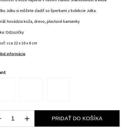
ostlivosť o kože nájdete v našom článku:
Starostlivosť o kože
ku Julku si môžete zladiť so šperkami z kolekcie Julka.
riál: hovädzia koža, drevo, plastové kamienky
ka: Odzuzičky
sť: cca 22 x 16 x 6 cm
ilné informácie
ant
PRIDAŤ DO KOŠÍKA