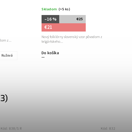
Skladom
(>5 ks)
–16 %
€25
€21
Nový folklórny slovenský vzor pôvodom z
dom z...
telgártskeho...
Do košíka
Ružová
3)
Kód:
838/S R
Kód:
832