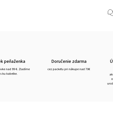
ek peňaženka
Doručenie zdarma
Ú
ávke nad 99 €. Zladíme
cez packetu pri nákupe nad 70€
s ku kabelke.
ak
n
urob