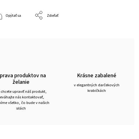
Opýtať sa
Zdieľať
prava produktov na
Krásne zabalené
želanie
v elegantných darčekových
krabičkách
 chcete upraviť náš produkt,
eváhajte nás kontaktovať,
íme všetko, čo bude v našich
silách