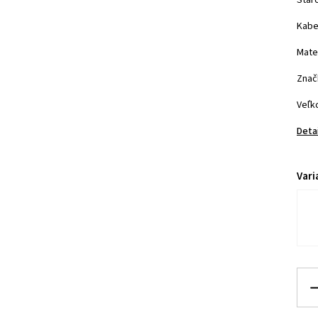
Star
Kabel
Mate
Znač
Veľko
Deta
Vari