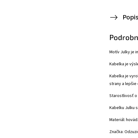
Popi
Podrobn
Motív Julky je 
Kabelka je výs
Kabelka je vyro
strany a lepšie
Starostlivosť o
Kabelku Julku s
Materiál: hoväd
Značka: Odzuzi