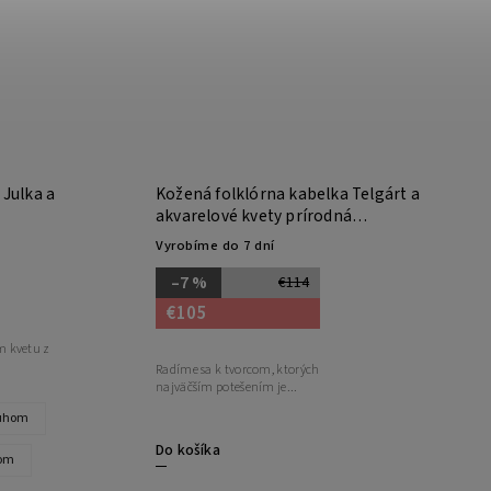
Julka a
Kožená folklórna kabelka Telgárt a
akvarelové kvety prírodná
hladenica
Vyrobíme do 7 dní
–7 %
€114
€105
m kvetu z
Radíme sa k tvorcom, ktorých
najväčším potešením je...
ruhom
Do košíka
hom