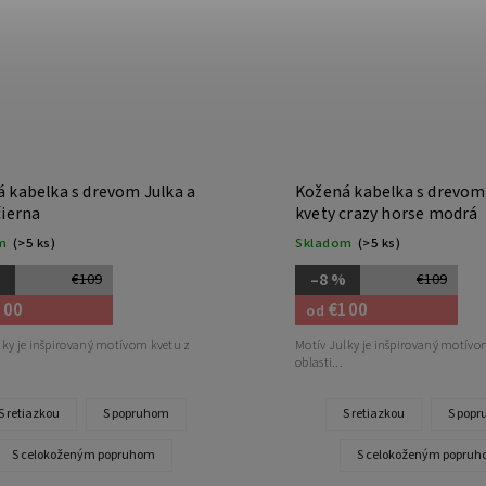
 kabelka s drevom Julka a
Kožená kabelka s drevom 
čierna
kvety crazy horse modrá
m
(>5 ks)
Skladom
(>5 ks)
%
–8 %
€109
€109
100
€100
od
lky je inšpirovaný motívom kvetu z
Motív Julky je inšpirovaný motívo
oblasti...
S retiazkou
S popruhom
S retiazkou
S pop
S celokoženým popruhom
S celokoženým popru