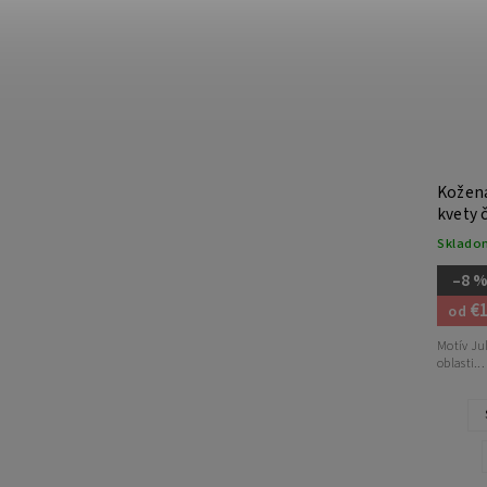
Kožená
kvety 
Sklado
–8 
€
od
Motív Ju
oblasti...