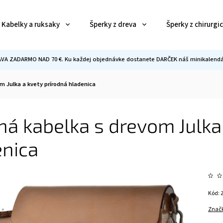
Kabelky a ruksaky
Šperky z dreva
Šperky z chirurgi
VA ZADARMO NAD 70 €. Ku každej objednávke dostanete DARČEK náš minikalendár
m Julka a kvety prírodná hladenica
á kabelka s drevom Julka 
enica
Kód:
Znač