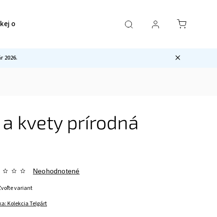
ckej ocele
Pre mužov
Sety
Ostatné
 2026.
a kvety prírodná
Neohodnotené
Zvoľte variant
ka:
Kolekcia Telgárt