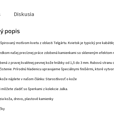
s
Diskusia
ý popis
inšpirovaný motívom kvetu z oblasti Telgártu. Kvietok je typický pre kabátik
ledkom našej precíznej práce zdobená kamienkami so skleneným efektom 
bená z pravej kvalitnej pevnej kože hrúbky od 1,5 do 3 mm. Rubovú stranu
 čistenie. Prírodnú hladenicu upravujeme špeciálnymi finišérmi, ktoré vytv
 kože nájdete v našom článku:
Starostlivosť o kože
i môžete zladiť so šperkami z kolekcie Julka.
zia koža, drevo, plastové kamienky
čky