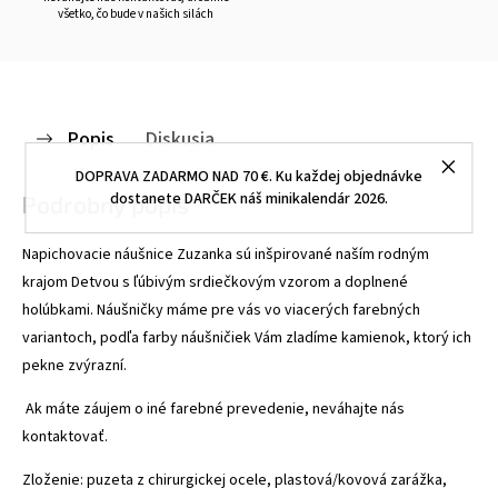
všetko, čo bude v našich silách
Popis
Diskusia
DOPRAVA ZADARMO NAD 70 €. Ku každej objednávke
dostanete DARČEK náš minikalendár 2026.
Podrobný popis
Napichovacie náušnice Zuzanka sú inšpirované naším rodným
krajom Detvou s ľúbivým srdiečkovým vzorom a doplnené
holúbkami. Náušničky máme pre vás vo viacerých farebných
variantoch, podľa farby náušničiek Vám zladíme kamienok, ktorý ich
pekne zvýrazní.
Ak máte záujem o iné farebné prevedenie, neváhajte nás
kontaktovať.
Zloženie: puzeta z chirurgickej ocele, plastová/kovová zarážka,