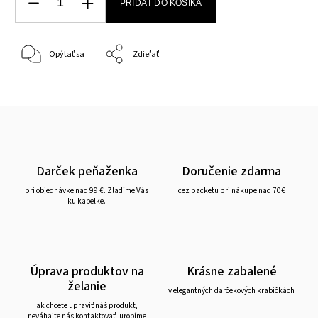
PRIDAŤ DO KOŠÍKA
Opýtať sa
Zdieľať
Darček peňaženka
Doručenie zdarma
pri objednávke nad 99 €. Zladíme Vás
cez packetu pri nákupe nad 70€
ku kabelke.
Úprava produktov na
Krásne zabalené
želanie
v elegantných darčekových krabičkách
ak chcete upraviť náš produkt,
neváhajte nás kontaktovať, urobíme