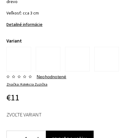
drevo
Veľkosť: cca 3 cm
Detailné informácie
Variant
Neohodnotené
Značka:
Kolekcia Zuzička
€11
ZVOĽTE VARIANT