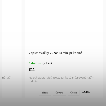
Zapichovačky Zuzanka mini prírodné
Skladom
(>5 ks)
€11
ované naším
Napichovacie náušnice Zuzanka sú inšpirované naším
rodným...
+ ďalšie
Béžová
Červená
Čierna