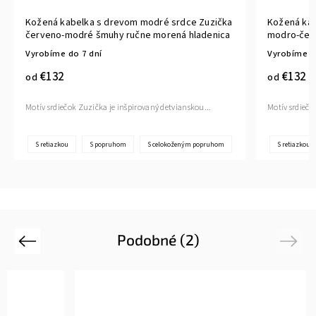
Kožená kabelka s drevom modré srdce Zuzička
Kožená kab
červeno-modré šmuhy ručne morená hladenica
modro-červ
Vyrobíme do 7 dní
Vyrobíme d
€132
€132
od
od
Motív srdiečok Zuzička je inšpirovaný detvianskou...
Motív srdiečo
S retiazkou
S popruhom
S celokoženým popruhom
S retiazkou
Podobné (2)
Previous
Next