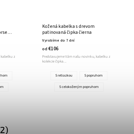
Kožená kabelka s drevom
orse
patinovaná čipka čierna
Vyrobíme do 7 dní
€106
od
 kabelku z
Predstavujeme Vám našu novinku, kabelku z
kolekcie čipka...
ruhom
S retiazkou
S popruhom
om
S celokoženým popruhom
2)