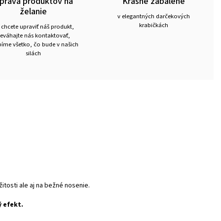
prava produktov na
Krásne zabalené
želanie
v elegantných darčekových
krabičkách
 chcete upraviť náš produkt,
eváhajte nás kontaktovať,
íme všetko, čo bude v našich
silách
itosti ale aj na bežné nosenie.
 efekt.