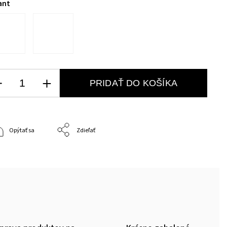
ant
PRIDAŤ DO KOŠÍKA
Opýtať sa
Zdieľať