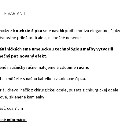
ĽTE VARIANT
ničky z
kolekcie čipka
sme navrhli podľa motívu elegantnej čipky
ávnostné príležitosti ale aj na bežné nosenie.
áušničkách sme umeleckou technológiou maľby vytvorili
nečný patinovaný efekt.
ené náušničky ručne maľujeme a zdobíme
ručne
.
iť sa môžete s našou kabelkou z kolekcie čipka.
iál: drevo, háčik z chirurgickej ocele, puzeta z chirurgickej ocele,
tové, sklenené kamienky
osť: cca 7 cm
ilné informácie