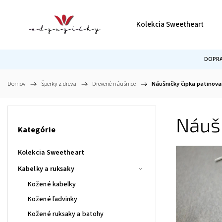
Kolekcia Sweetheart
DOPRA
Domov
/
Šperky z dreva
/
Drevené náušnice
/
Náušničky čipka patinova
Náušn
Kategórie
Kolekcia Sweetheart
Kabelky a ruksaky
Kožené kabelky
Kožené ľadvinky
Kožené ruksaky a batohy