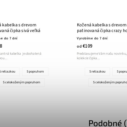
 kabelka s drevom
Kožená kabelka s drevom
vaná čipka sivá veľká
patinovaná čipka crazy h
modrá
e do 7 dní
Vyrobíme do 7 dní
8
€109
od
gantná kabelka je obohatená
Predstavujeme Vám našu novinku,
ou...
kolekcie čipka...
S retiazkou
S popruhom
S retiazkou
S pop
S celokoženým popruhom
S celokoženým popruh
Podobné (