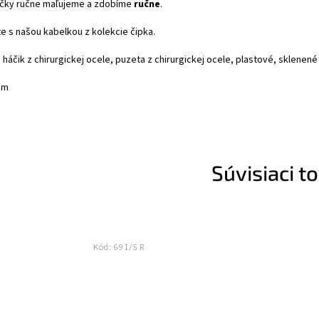
čky ručne maľujeme a zdobíme
ručne
.
e s našou kabelkou z kolekcie čipka.
, háčik z chirurgickej ocele, puzeta z chirurgickej ocele, plastové, sklenen
cm
Súvisiaci t
Kód:
691/S R