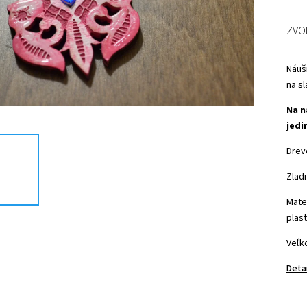
ZVO
Náuš
na sl
Na n
jedi
Drev
Zlad
Mater
plas
Veľk
Deta