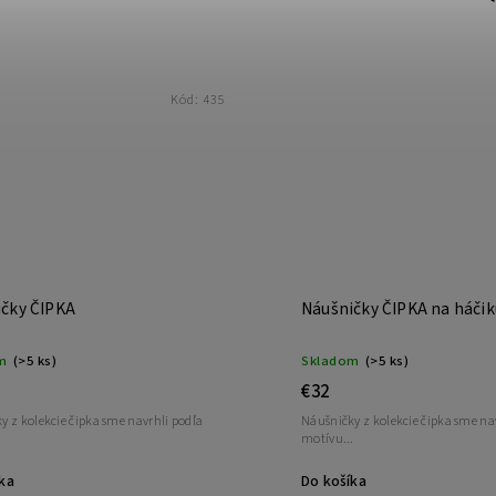
Kód:
435
čky ČIPKA
Náušničky ČIPKA na háčik
m
(>5 ks)
Skladom
(>5 ks)
€32
y z kolekcie čipka sme navrhli podľa
Náušničky z kolekcie čipka sme na
.
motívu...
ka
Do košíka