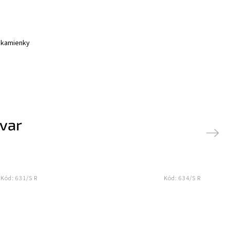
é kamienky
ovar
Next
Kód:
631/S R
Kód:
634/S R