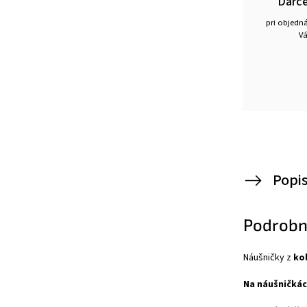
Darč
pri objedn
Vá
Popi
Podrobn
Náušničky z
ko
Na náušničkác