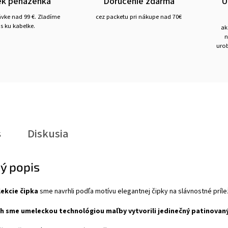
ek peňaženka
Doručenie zdarma
Ú
ávke nad 99 €. Zladíme
cez packetu pri nákupe nad 70€
s ku kabelke.
ak
n
urob
s
Diskusia
ý popis
lekcie čipka
sme navrhli podľa motívu elegantnej čipky na slávnostné prílež
h sme umeleckou technológiou maľby vytvorili jedinečný patinovaný