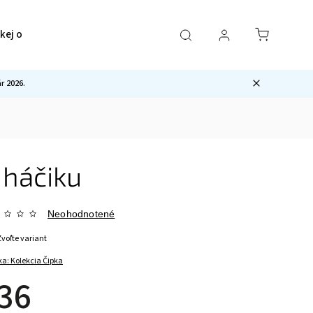
ckej ocele
Pre mužov
Sety
Ostatné
 2026.
 háčiku
Neohodnotené
Zvoľte variant
ka:
Kolekcia Čipka
36