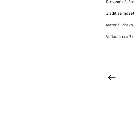
Drevené náušni
Zladiť sa môžet
Materiál: drevo
Veľkosť: cca 7 
Previous
Kód:
682/S R