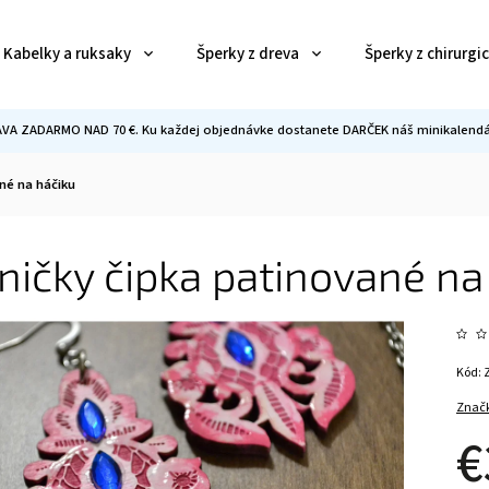
Kabelky a ruksaky
Šperky z dreva
Šperky z chirurgi
VA ZADARMO NAD 70 €. Ku každej objednávke dostanete DARČEK náš minikalendár
né na háčiku
ičky čipka patinované na
Kód:
Znač
€