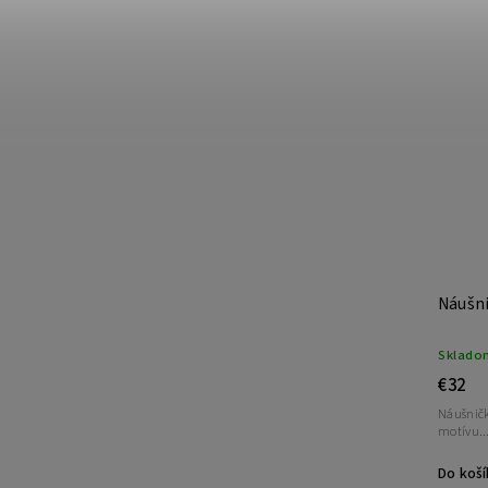
Náušni
Sklado
€32
Náušničk
motívu..
Do koší