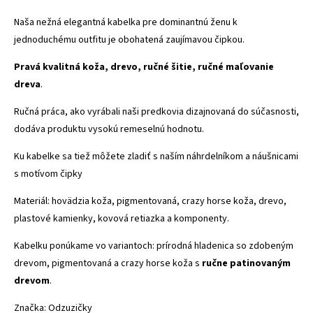
Naša nežná elegantná kabelka pre dominantnú ženu k
jednoduchému outfitu je obohatená zaujímavou čipkou.
Pravá kvalitná koža, drevo, ručné šitie, ručné maľovanie
dreva
.
Ručná práca, ako vyrábali naši predkovia dizajnovaná do súčasnosti,
dodáva produktu vysokú remeselnú hodnotu.
Ku kabelke sa tiež môžete zladiť s naším náhrdelníkom a náušnicami
s motívom čipky
Materiál: hovädzia koža, pigmentovaná, crazy horse koža, drevo,
plastové kamienky, kovová retiazka a komponenty.
Kabelku ponúkame vo variantoch: prírodná hladenica so zdobeným
drevom, pigmentovaná a crazy horse koža s
ručne patinovaným
drevom
.
Značka: Odzuzičky