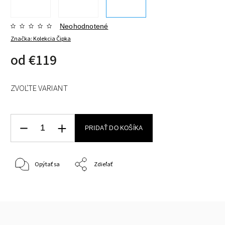
Neohodnotené
Značka:
Kolekcia Čipka
od
€119
ZVOĽTE VARIANT
PRIDAŤ DO KOŠÍKA
Opýtať sa
Zdieľať