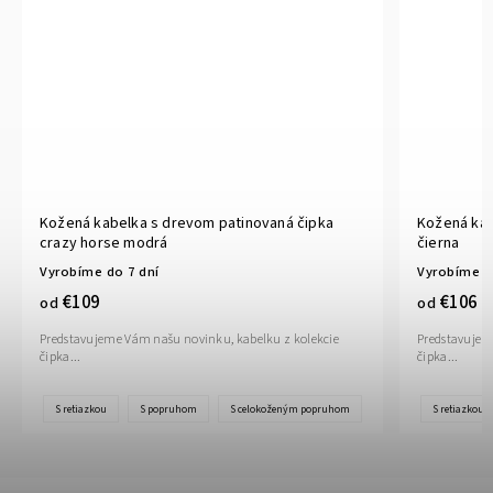
Kožená kabelka s drevom patinovaná čipka
Kožená kab
crazy horse modrá
čierna
Vyrobíme do 7 dní
Vyrobíme d
€109
€106
od
od
Predstavujeme Vám našu novinku, kabelku z kolekcie
Predstavujem
čipka...
čipka...
S retiazkou
S popruhom
S celokoženým popruhom
S retiazkou