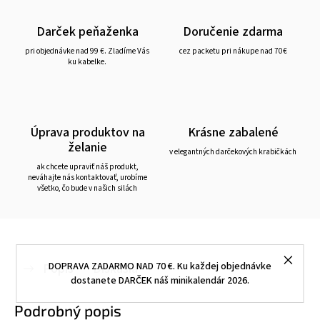
Darček peňaženka
Doručenie zdarma
pri objednávke nad 99 €. Zladíme Vás
cez packetu pri nákupe nad 70€
ku kabelke.
Úprava produktov na
Krásne zabalené
želanie
v elegantných darčekových krabičkách
ak chcete upraviť náš produkt,
neváhajte nás kontaktovať, urobíme
všetko, čo bude v našich silách
Popis
DOPRAVA ZADARMO NAD 70 €. Ku každej objednávke
Diskusia
dostanete DARČEK náš minikalendár 2026.
Podrobný popis