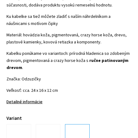
súčasnosti, dodáva produktu vysokú remeselnú hodnotu.
Ku kabelke sa tiež môžete zladiť s naším náhrdelníkom a
náušnicami s motívom čipky
Materiál: hovädzia koža, pigmentovaná, crazy horse koža, drevo,
plastové kamienky, kovová retiazka a komponenty.
Kabelku ponúkame vo variantoch: prírodná hladenica so zdobeným
drevom, pigmentovaná a crazy horse koža s
ručne patinovaným
drevom
.
Značka: Odzuzičky
Veľkosť: cca. 24 x 16 x 12 cm
Detailné informácie
Variant