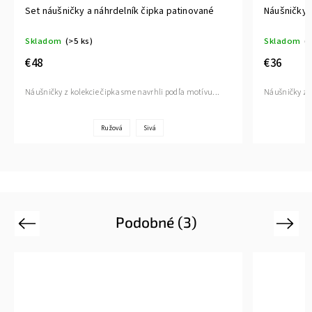
Set náušničky a náhrdelník čipka patinované
Náušničky 
Skladom
(>5 ks)
Skladom
(>
€48
€36
Náušničky z kolekcie čipka sme navrhli podľa motívu...
Náušničky z k
Ružová
Sivá
Podobné (3)
Previous
Next