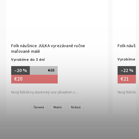
Folk náušnice JULKA vyrezávané ručne
Folk náušn
maľované malé
Vyrobíme d
Vyrobíme do 3 dní
–22 %
–20 %
€25
€21
€20
Nový folklórn
Nový folklórny slovenský vzor pôvodom z...
Červená
Modrá
Ružová