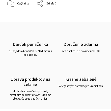
Opýtať sa
Zdieľať
Darček peňaženka
Doručenie zdarma
pri objednávke nad 99 €. Zladíme Vás
cez packetu pri nákupe nad 70€
ku kabelke.
Úprava produktov na
Krásne zabalené
želanie
v elegantných darčekových krabičkách
ak chcete upraviť náš produkt,
neváhajte nás kontaktovať, urobíme
všetko, čo bude v našich silách