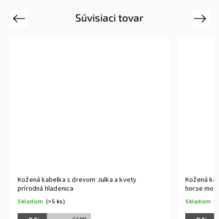
Súvisiaci tovar
Previous
Next
Kožená kabelka s drevom Julka a kvety
Kožená kab
prírodná hladenica
horse mod
Skladom
(>5 ks)
Skladom
(>