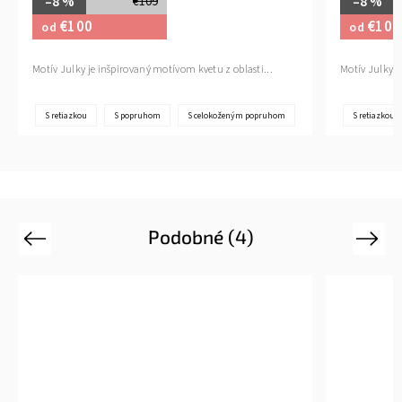
–8 %
–8 %
€109
€100
€100
od
od
Motív Julky je inšpirovaný motívom kvetu z oblasti...
Motív Julky j
S retiazkou
S popruhom
S celokoženým popruhom
S retiazkou
Podobné (4)
Previous
Next