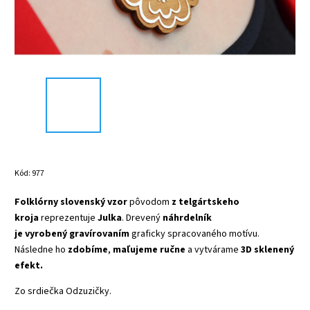
Kód:
977
Folklórny slovenský vzor
pôvodom
z telgártskeho
kroja
reprezentuje
Julka
. Drevený
náhrdelník
je vyrobený
gravírovaním
graficky spracovaného motívu.
Následne ho
zdobíme
,
maľujeme ručne
a vytvárame
3D sklenený
efekt.
Zo srdiečka Odzuzičky.