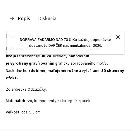
Popis
Diskusia
Podrobný popis
DOPRAVA ZADARMO NAD 70 €. Ku každej objednávke
dostanete DARČEK náš minikalendár 2026.
Folklórny slovenský vzor
pôvodom
z telgártskeho
kroja
reprezentuje
Julka
. Drevený
náhrdelník
je vyrobený
gravírovaním
graficky spracovaného motívu.
Následne ho
zdobíme
,
maľujeme ručne
a vytvárame
3D sklenený
efekt.
Zo srdiečka Odzuzičky.
Materiál: drevo, komponenty z chirurgickej ocele
Veľkosť: cca. 9,5 cm