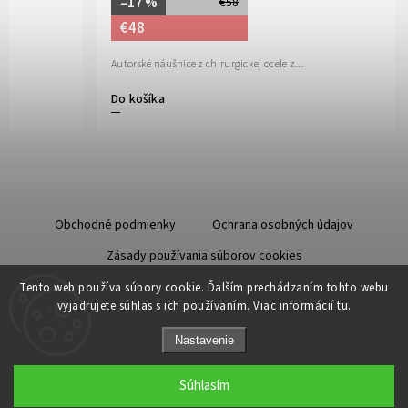
–17 %
€58
€48
Autorské náušnice z chirurgickej ocele z...
Do košíka
Obchodné podmienky
Ochrana osobných údajov
Zásady používania súborov cookies
Starostlivosť o kožu
Tento web používa súbory cookie. Ďalším prechádzaním tohto webu
vyjadrujete súhlas s ich používaním. Viac informácií
tu
.
Nastavenie
Súhlasím
Copyright 2026
Odzuzičky.sk
. Všetky práva vyhradené.