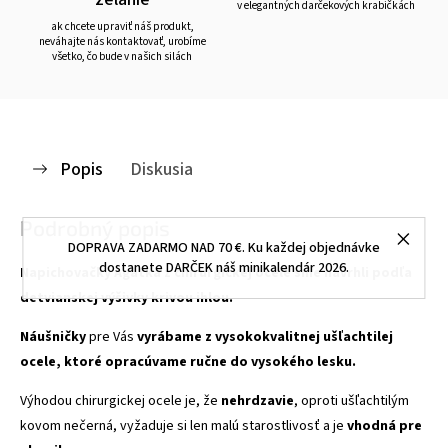
v elegantných darčekových krabičkách
ak chcete upraviť náš produkt,
neváhajte nás kontaktovať, urobíme
všetko, čo bude v našich silách
Popis
Diskusia
Podrobný popis
DOPRAVA ZADARMO NAD 70 €. Ku každej objednávke
dostanete DARČEK náš minikalendár 2026.
Napichovačky Agátka z chirurgickej ocele sme navrhli podľa
detvianskej výšivky krivou ihlou.
Náušničky
pre Vás
vyrábame z vysokokvalitnej ušľachtilej
ocele, ktoré opracúvame ručne do vysokého lesku.
Výhodou chirurgickej ocele je, že
nehrdzavie
, oproti ušľachtilým
kovom nečerná, vyžaduje si len malú starostlivosť a je
vhodná pre