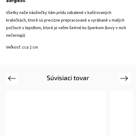
alergikov.
Všetky naše náušničky Vám prídu zabalené v kašírovaných
krabičkách, ktoré sú precízne prepracované a vyrábané v malých
počtoch s lepidlom, ktoré je veľmi šetrné ku šperkom (kovy v nich
nečernajú)
Veľkosť: cca 2 cm
Súvisiaci tovar
Previous
Next