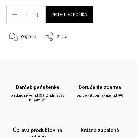
PRIDAŤ DO KOŠÍKA
Opýtať sa
Zdieľať
Darček peňaženka
Doručenie zdarma
pri objednávke nad 99 €. Zladíme Vás
cez packetu pri nákupe nad 70€
ku kabelke.
Úprava produktov na
Krásne zabalené
želanie