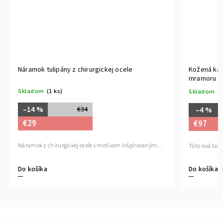
Náramok tulipány z chirurgickej ocele
Kožená kab
mramoru si
Skladom
(1 ks)
Skladom
(1
–14 %
–4 %
€34
€29
€97
Náramok z chirurgickej ocele s motívom inšpirovaným...
Táto sivá tašk
Do košíka
Do košíka