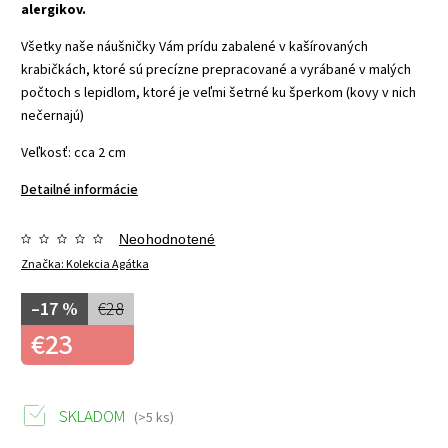
alergikov.
Všetky naše náušničky Vám prídu zabalené v kašírovaných
krabičkách, ktoré sú precízne prepracované a vyrábané v malých
počtoch s lepidlom, ktoré je veľmi šetrné ku šperkom (kovy v nich
nečernajú)
Veľkosť: cca 2 cm
Detailné informácie
Neohodnotené
Značka:
Kolekcia Agátka
–17 %
€28
€23
SKLADOM
(>5 ks)