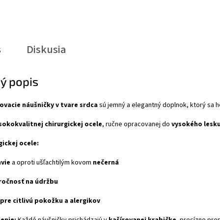
s
Diskusia
ý popis
ovacie náušničky v tvare srdca
sú jemný a elegantný doplnok, ktorý sa 
sokokvalitnej chirurgickej ocele
, ručne opracovanej do
vysokého lesk
ickej ocele:
vie
a oproti ušľachtilým kovom
nečerná
ročnosť na údržbu
pre citlivú pokožku a alergikov
enie:
Každé náušničky prichádzajú v
kašírovanej krabičke
, precízne pre