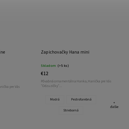
čne
Zapichovačky Hana mini
Skladom
(>5 ks)
€12
Pôvabná ornamentálna Hanka, Hanička pre Vás
"Odzuzičky"...
ička pre Vás
Modrá
Pestrofarebná
+
ďalšie
Strieborná