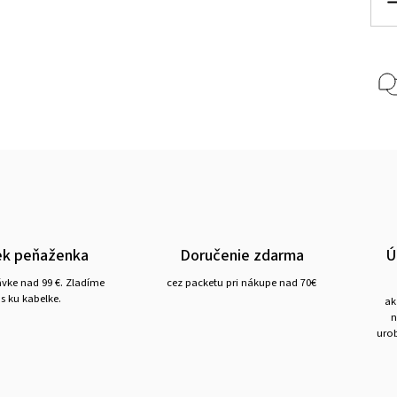
ek peňaženka
Doručenie zdarma
Ú
ávke nad 99 €. Zladíme
cez packetu pri nákupe nad 70€
s ku kabelke.
ak
n
urob