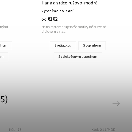
Hana a srdce ružovo-modrá
Vyrobíme do 7 dní
€162
od
venými
Hana reprezentuje naše motívy inšpirované
Liptovom a na...
ruhom
S retiazkou
S popruhom
om
S celokoženým popruhom
5)
Next
Kód:
76
Kód:
211/MOD