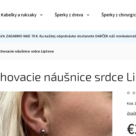
Kabelky a ruksaky
Šperky z dreva
Šperky z chirurgi
VA ZADARMO NAD 70 €. Ku každej objednávke dostanete DARČEK náš minikalendár
chovacie náušnice srdce Liptova
hovacie náušnice srdce L
Kód:
Znač
€