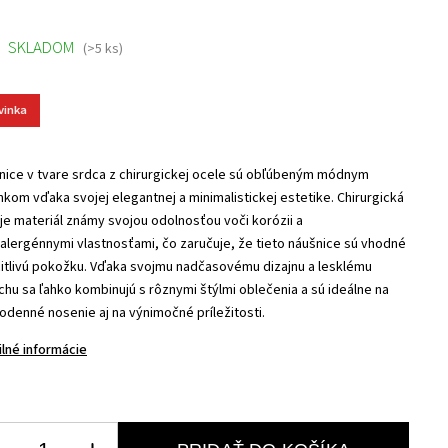
SKLADOM
(>5 ks)
vinka
nice v tvare srdca z chirurgickej ocele sú obľúbeným módnym
nkom vďaka svojej elegantnej a minimalistickej estetike. Chirurgická
 je materiál známy svojou odolnosťou voči korózii a
alergénnymi vlastnosťami, čo zaručuje, že tieto náušnice sú vhodné
citlivú pokožku. Vďaka svojmu nadčasovému dizajnu a lesklému
chu sa ľahko kombinujú s rôznymi štýlmi oblečenia a sú ideálne na
odenné nosenie aj na výnimočné príležitosti.
ilné informácie