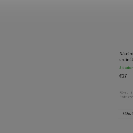
ej
Náušnice HANA Liptov na háčiku
Náušni
srdie
Skladom
(>5 ks)
Sklado
€27
€27
Pôvabná ornamentálna Hanka, Hanička pre Vás
Pôvabná 
"Odzuzičky"...
"Odzuzič
Biela
Čierna
Béžov