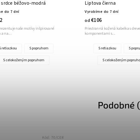
 srdce béžovo-modrá
Liptova čierna
e do 7 dní
Vyrobíme do 7 dní
2
€106
od
rezentuje naše motívy inšpirované
Priestranná kožená kabelka s dre
 a na...
komponentami s...
S retiazkou
S popruhom
S retiazkou
S pop
S celokoženým popruhom
S celokoženým popruh
Podobné (
Kód:
70/CER