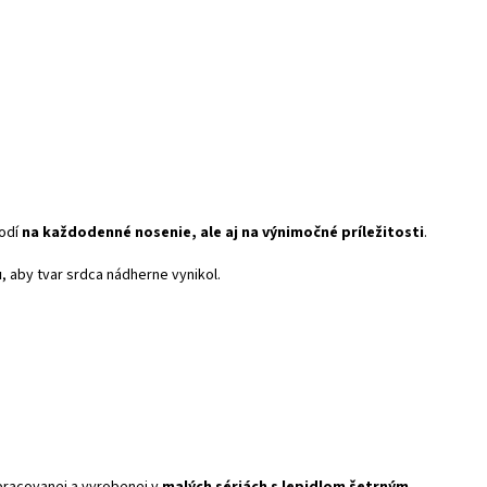
hodí
na každodenné nosenie, ale aj na výnimočné príležitosti
.
u
, aby tvar srdca nádherne vynikol.
pracovanej a vyrobenej v
malých sériách s lepidlom šetrným