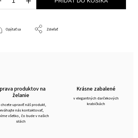
PRIDAŤ DO KOŠÍKA
Opýtať sa
Zdieľať
prava produktov na
Krásne zabalené
želanie
v elegantných darčekových
krabičkách
 chcete upraviť náš produkt,
eváhajte nás kontaktovať,
íme všetko, čo bude v našich
silách