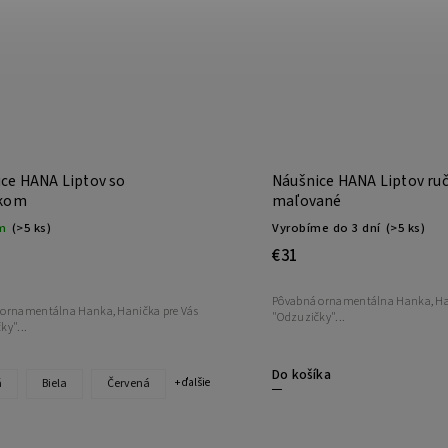
ce HANA Liptov so
Náušnice HANA Liptov ru
čkom
maľované
m
(>5 ks)
Vyrobíme do 3 dní
(>5 ks)
€31
Pôvabná ornamentálna Hanka, Han
ornamentálna Hanka, Hanička pre Vás
"Odzuzičky"...
ky"...
Do košíka
á
Biela
Červená
+ ďalšie