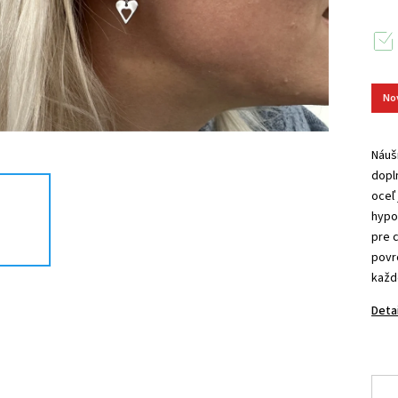
No
Náuš
dopl
oceľ
hypo
pre 
povr
každ
Deta