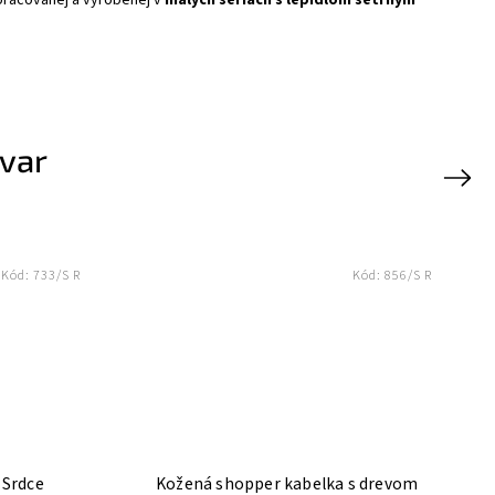
ovar
Next
Kód:
733/S R
Kód:
856/S R
 Srdce
Kožená shopper kabelka s drevom