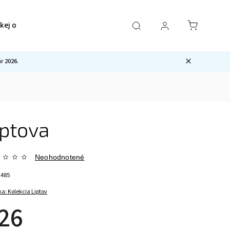
ckej ocele
Pre mužov
Sety
Ostatné
 2026.
iptova
Neohodnotené
1485
ka:
Kolekcia Liptov
26