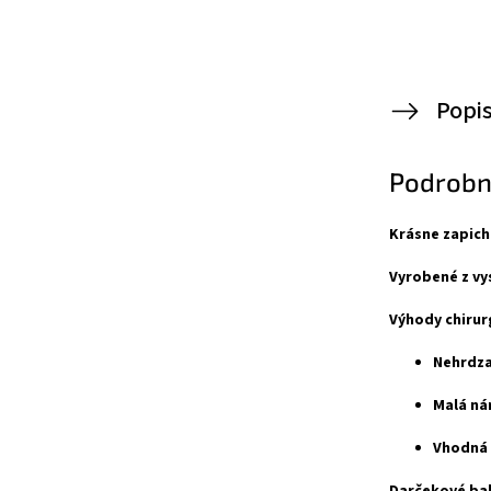
Popi
Podrobn
Krásne zapich
Vyrobené z vy
Výhody chirurg
Nehrdza
Malá ná
Vhodná 
Darčekové bal