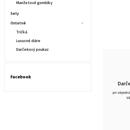
Manžetové gombíky
Sety
Ostatné
Tričká
Luxusné diáre
Darčekový poukaz
Facebook
Darč
pri objedn
Vá