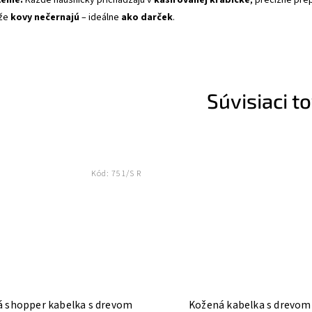
kže
kovy nečernajú
– ideálne
ako darček
.
Súvisiaci t
Kód:
751/S R
 shopper kabelka s drevom
Kožená kabelka s drevom