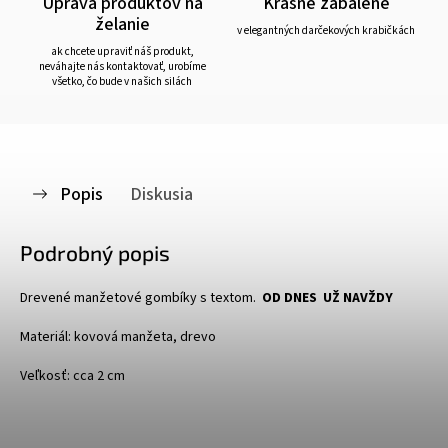
Úprava produktov na
Krásne zabalené
želanie
v elegantných darčekových krabičkách
ak chcete upraviť náš produkt,
neváhajte nás kontaktovať, urobíme
všetko, čo bude v našich silách
Popis
Diskusia
Podrobný popis
Drevené manžetové gombíky s textom.
OD DNES UŽ NAVŽDY
Materiál: kovová manžeta, drevo
Veľkosť: cca 2 cm