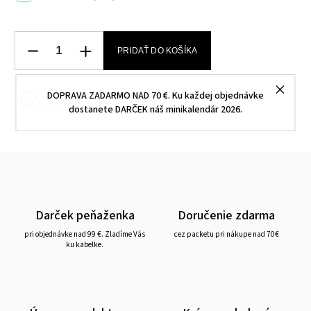
PRIDAŤ DO KOŠÍKA
DOPRAVA ZADARMO NAD 70 €. Ku každej objednávke
Opýtať sa
Zdieľať
dostanete DARČEK náš minikalendár 2026.
Darček peňaženka
Doručenie zdarma
pri objednávke nad 99 €. Zladíme Vás
cez packetu pri nákupe nad 70€
ku kabelke.