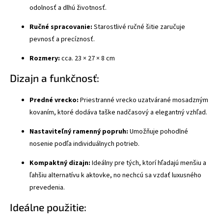
odolnosť a dlhú životnosť.
Ručné spracovanie:
Starostlivé ručné šitie zaručuje
pevnosť a precíznosť.
Rozmery:
cca. 23 × 27 × 8 cm
Dizajn a funkčnosť:
Predné vrecko:
Priestranné vrecko uzatvárané mosadzným
kovaním, ktoré dodáva taške nadčasový a elegantný vzhľad.
Nastaviteľný ramenný popruh:
Umožňuje pohodlné
nosenie podľa individuálnych potrieb.
Kompaktný dizajn:
Ideálny pre tých, ktorí hľadajú menšiu a
ľahšiu alternatívu k aktovke, no nechcú sa vzdať luxusného
prevedenia.
Ideálne použitie: