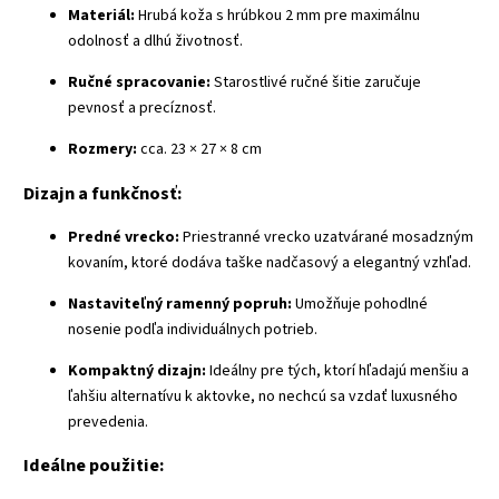
Materiál:
Hrubá koža s hrúbkou 2 mm pre maximálnu
odolnosť a dlhú životnosť.
Ručné spracovanie:
Starostlivé ručné šitie zaručuje
pevnosť a precíznosť.
Rozmery:
cca. 23 × 27 × 8 cm
Dizajn a funkčnosť:
Predné vrecko:
Priestranné vrecko uzatvárané mosadzným
kovaním, ktoré dodáva taške nadčasový a elegantný vzhľad.
Nastaviteľný ramenný popruh:
Umožňuje pohodlné
nosenie podľa individuálnych potrieb.
Kompaktný dizajn:
Ideálny pre tých, ktorí hľadajú menšiu a
ľahšiu alternatívu k aktovke, no nechcú sa vzdať luxusného
prevedenia.
Ideálne použitie: