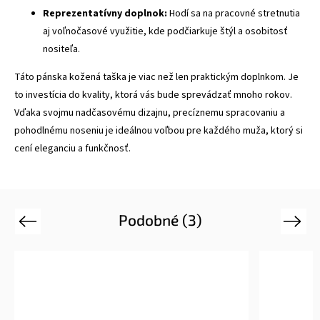
Reprezentatívny doplnok:
Hodí sa na pracovné stretnutia
aj voľnočasové využitie, kde podčiarkuje štýl a osobitosť
nositeľa.
Táto pánska kožená taška je viac než len praktickým doplnkom. Je
to investícia do kvality, ktorá vás bude sprevádzať mnoho rokov.
Vďaka svojmu nadčasovému dizajnu, precíznemu spracovaniu a
pohodlnému noseniu je ideálnou voľbou pre každého muža, ktorý si
cení eleganciu a funkčnosť.
Podobné (3)
Previous
Next