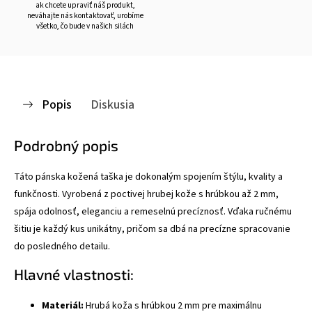
ak chcete upraviť náš produkt,
neváhajte nás kontaktovať, urobíme
všetko, čo bude v našich silách
Popis
Diskusia
Podrobný popis
Táto pánska kožená taška je dokonalým spojením štýlu, kvality a
funkčnosti. Vyrobená z poctivej hrubej kože s hrúbkou až 2 mm,
spája odolnosť, eleganciu a remeselnú precíznosť. Vďaka ručnému
šitiu je každý kus unikátny, pričom sa dbá na precízne spracovanie
do posledného detailu.
Hlavné vlastnosti:
Materiál:
Hrubá koža s hrúbkou 2 mm pre maximálnu