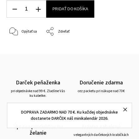
PRIDAŤ DO KOŠÍKA
Opýtať sa
Zdieľať
Darček peňaženka
Doručenie zdarma
pri objednávke nad 99 €. Zladíme Vás
cez packetu pri nákupe nad 70€
ku kabelke.
DOPRAVA ZADARMO NAD 70 €. Ku každej objednávke
dostanete DARČEK náš minikalendár 2026.
Úprava produktov na
Krásne zabalené
želanie
v elegantných darčekových krabičkách