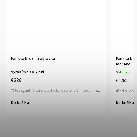
Pánska kožená aktovka
Pánska kož
morenou h
Vyrobíme do 7 dní
Skladom
(1
€228
€144
Táto elegantná pánska aktovka je dokonalým spojením...
Pánska kožená
Do košíka
Do košíka