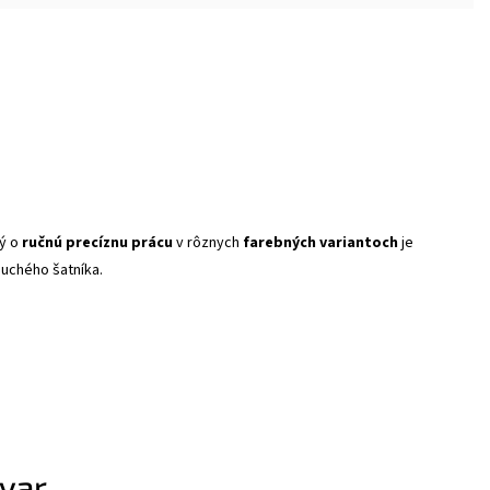
ý o
ručnú precíznu prácu
v rôznych
farebných variantoch
je
oduchého šatníka.
ovar