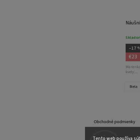
Náušni
Sklado
–17 
€23
Marienka
kvety....
Biela
Obchodné podmienky
Tento web používa súb