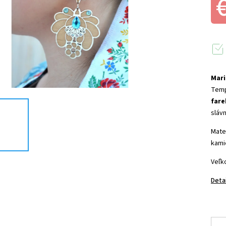
Mar
Temp
fare
slávn
Mater
kami
Veľk
Deta