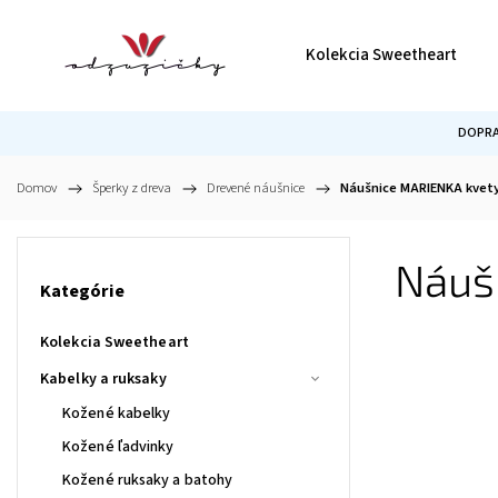
Kolekcia Sweetheart
DOPRA
Domov
/
Šperky z dreva
/
Drevené náušnice
/
Náušnice MARIENKA kvety
Náuš
Kategórie
Kolekcia Sweetheart
Kabelky a ruksaky
Kožené kabelky
Kožené ľadvinky
Kožené ruksaky a batohy