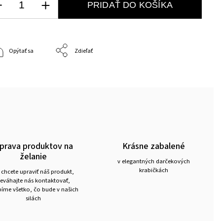
PRIDAŤ DO KOŠÍKA
Opýtať sa
Zdieľať
prava produktov na
Krásne zabalené
želanie
v elegantných darčekových
krabičkách
 chcete upraviť náš produkt,
eváhajte nás kontaktovať,
íme všetko, čo bude v našich
silách