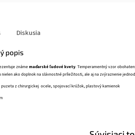
s
Diskusia
ý popis
ezentuje známe
maďarské ľudové kvety
. Temperamentný vzor obohaten
 nielen ako doplnok na slávnostné príležitosti, ale aj na zvýraznenie jedn
, puzeta z chirurgickej ocele, spojovací krúžok, plastový kamienok
cm
Súvisiaci t