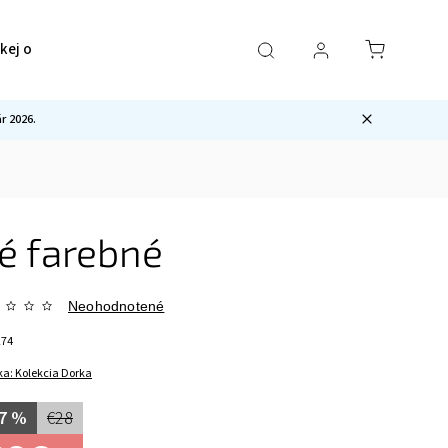
ckej ocele
Pre mužov
Sety
Ostatné
 2026.
é farebné
Neohodnotené
274
ka:
Kolekcia Dorka
7 %
€28