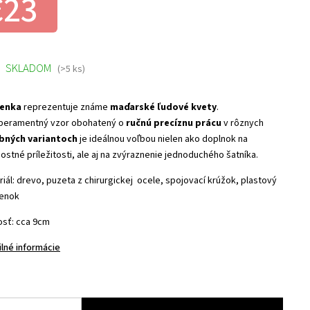
€23
SKLADOM
(>5 ks)
ienka
reprezentuje známe
maďarské ľudové kvety
.
eramentný vzor obohatený o
ručnú precíznu prácu
v rôznych
bných variantoch
je ideálnou voľbou nielen ako doplnok na
ostné príležitosti, ale aj na zvýraznenie jednoduchého šatníka.
iál: drevo, puzeta z chirurgickej ocele, spojovací krúžok, plastový
enok
osť: cca 9cm
ilné informácie