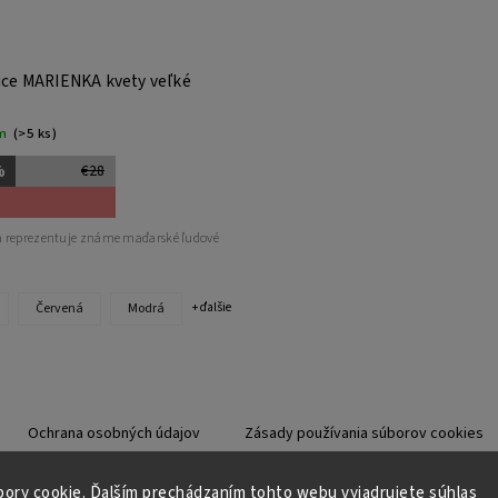
ce MARIENKA kvety veľké
m
(>5 ks)
%
€28
 reprezentuje známe maďarské ľudové
Červená
Modrá
+ ďalšie
Ochrana osobných údajov
Zásady používania súborov cookies
ory cookie. Ďalším prechádzaním tohto webu vyjadrujete súhlas