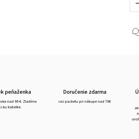
ek peňaženka
Doručenie zdarma
Ú
ávke nad 99 €. Zladíme
cez packetu pri nákupe nad 70€
s ku kabelke.
ak
n
urob