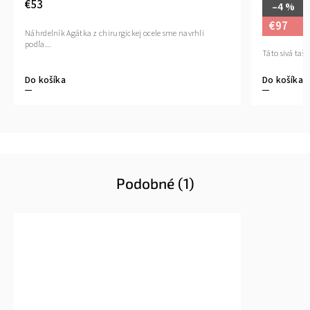
€53
–4 %
€97
Náhrdelník Agátka z chirurgickej ocele sme navrhli
podľa...
Táto sivá tašk
Do košíka
Do košíka
Podobné (1)