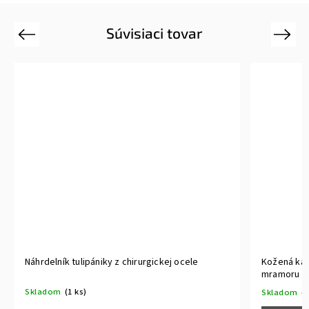
Súvisiaci tovar
Previous
Next
Náhrdelník tulipániky z chirurgickej ocele
Kožená kab
mramoru si
Skladom
(1 ks)
Skladom
(1