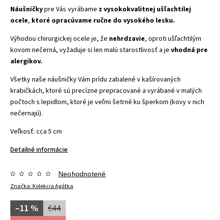
Náušničky
pre Vás vyrábame
z vysokokvalitnej ušľachtilej
ocele
,
ktoré opracúvame ručne do vysokého lesku.
Výhodou chirurgickej ocele je, že
nehrdzavie
, oproti ušľachtilým
kovom nečerná, vyžaduje si len malú starostlivosť a je
vhodná pre
alergikov.
Všetky naše náušničky Vám prídu zabalené v kašírovaných
krabičkách, ktoré sú precízne prepracované a vyrábané v malých
počtoch s lepidlom, ktoré je veľmi šetrné ku šperkom (kovy v nich
nečernajú).
Veľkosť: cca 5 cm
Detailné informácie
Neohodnotené
Značka:
Kolekcia Agátka
–11 %
€44