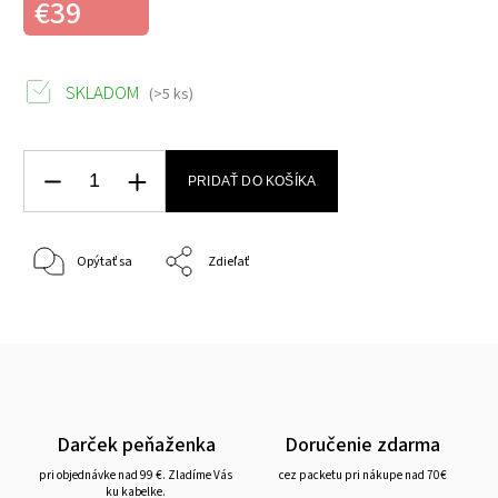
€39
SKLADOM
(>5 ks)
PRIDAŤ DO KOŠÍKA
Opýtať sa
Zdieľať
Darček peňaženka
Doručenie zdarma
pri objednávke nad 99 €. Zladíme Vás
cez packetu pri nákupe nad 70€
ku kabelke.