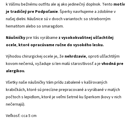
k Vášmu bežnému outfitu ale aj ako jedinečný doplnok. Tento
motív
je tradičný pre Podpoľanie
. Šperky navrhujeme a zdobíme v
našej dielni. Náušnice sú v dvoch variantoch: so strieborným
hematitom alebo so smaragdom.
Náušničky
pre Vás vyrábame
z vysokokvalitnej ušľachtilej
ocele
,
ktoré opracúvame ručne do vysokého lesku.
Výhodou chirurgickej ocele je, že
nehrdzavie
, oproti ušľachtilým
kovom nečerná, vyžaduje si len malú starostlivosť a je
vhodná pre
alergikov.
Všetky naše náušničky Vám prídu zabalené v kašírovaných
krabičkách, ktoré sú precízne prepracované a vyrábané v malých
počtoch s lepidlom, ktoré je veľmi šetrné ku šperkom (kovy v nich
nečernajú).
Veľkosť: cca 5 cm