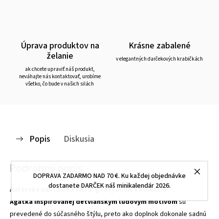
Úprava produktov na
Krásne zabalené
želanie
v elegantných darčekových krabičkách
ak chcete upraviť náš produkt,
neváhajte nás kontaktovať, urobíme
všetko, čo bude v našich silách
Popis
Diskusia
Podrobný popis
DOPRAVA ZADARMO NAD 70 €. Ku každej objednávke
dostanete DARČEK náš minikalendár 2026.
Autorské náušnice z chirurgickej ocele z kolekcie
Agátka
inšpirovanej detvianskym ľudovým motívom
sú
prevedené do súčasného štýlu, preto ako doplnok dokonale sadnú