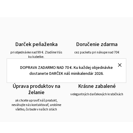
Darček peňaženka
Doručenie zdarma
pri objednávke nad 99 €. Zladíme Vás
cez packetu pri nákupe nad 70€
ku kabelke.
DOPRAVA ZADARMO NAD 70 €. Ku každej objednávke
dostanete DARČEK náš minikalendár 2026.
Úprava produktov na
Krásne zabalené
želanie
v elegantných darčekových krabičkách
ak chcete upraviť náš produkt,
neváhajte nás kontaktovať, urobíme
všetko, čo bude v našich silách