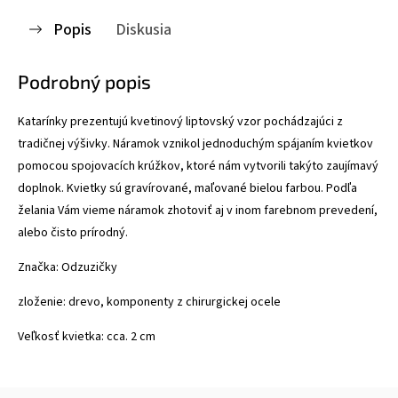
Popis
Diskusia
Podrobný popis
Katarínky prezentujú kvetinový liptovský vzor pochádzajúci z
tradičnej výšivky. Náramok vznikol jednoduchým spájaním kvietkov
pomocou spojovacích krúžkov, ktoré nám vytvorili takýto zaujímavý
doplnok. Kvietky sú gravírované, maľované bielou farbou. Podľa
želania Vám vieme náramok zhotoviť aj v inom farebnom prevedení,
alebo čisto prírodný.
Značka: Odzuzičky
zloženie: drevo, komponenty z chirurgickej ocele
Veľkosť kvietka: cca. 2 cm