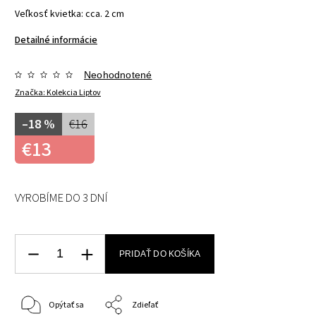
Veľkosť kvietka: cca. 2 cm
Detailné informácie
Neohodnotené
Značka:
Kolekcia Liptov
–18 %
€16
€13
VYROBÍME DO 3 DNÍ
PRIDAŤ DO KOŠÍKA
Opýtať sa
Zdieľať