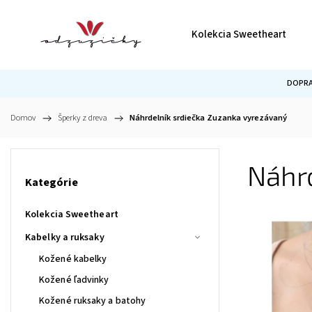
Kolekcia Sweetheart
DOPRA
Domov
/
Šperky z dreva
/
Náhrdelník srdiečka Zuzanka vyrezávaný
Náhr
Kategórie
Kolekcia Sweetheart
Kabelky a ruksaky
Kožené kabelky
Kožené ľadvinky
Kožené ruksaky a batohy