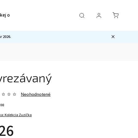
ckej ocele
Pre mužov
Sety
Ostatné
 2026.
vyrezávaný
Neohodnotené
598
ka:
Kolekcia Zuzička
26