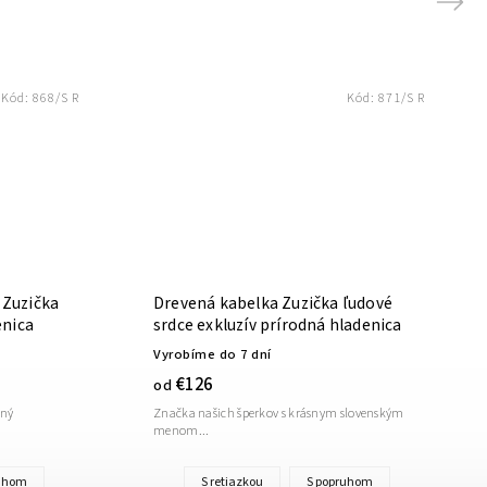
Next
Kód:
868/S R
Kód:
871/S R
 Zuzička
Drevená kabelka Zuzička ľudové
enica
srdce exkluzív prírodná hladenica
Vyrobíme do 7 dní
€126
od
aný
Značka našich šperkov s krásnym slovenským
menom...
ruhom
S retiazkou
S popruhom