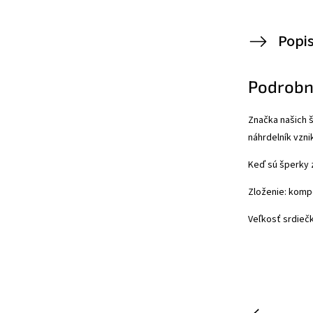
Popi
Podrobn
Značka našich 
náhrdelník vzn
Keď sú šperky z
Zloženie: kompo
Veľkosť srdiečk