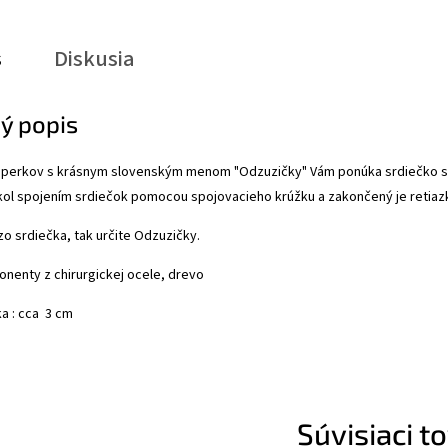
s
Diskusia
ý popis
šperkov s krásnym slovenským menom "Odzuzičky" Vám ponúka srdiečko s 
ikol spojením srdiečok pomocou spojovacieho krúžku a zakončený je retiaz
o srdiečka, tak určite Odzuzičky.
nenty z chirurgickej ocele, drevo
a : cca 3 cm
Súvisiaci t