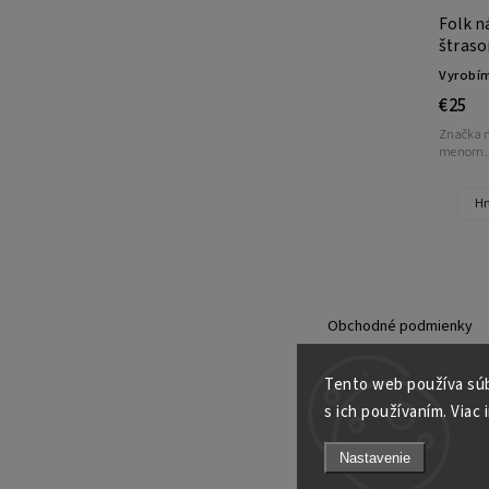
Folk n
štras
Vyrobím
€25
Značka n
menom..
H
Obchodné podmienky
Tento web používa súb
s ich používaním. Viac 
Nastavenie