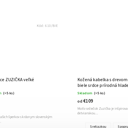
Kód:
610/BIE
ce ZUZIČKA veľké
Kožená kabelka s drevom
biele srdce prírodná hlad
m
(>5 ks)
Skladom
(>5 ks)
€109
od
Motív srdiečok Zuzička je inšpirov
detvianskou...
ašich šperkov s krásnym slovenským
.
S retiazkou
S pop