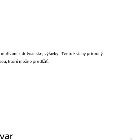
motívom z detvianskej výšivky. Tento krásny prírodný
kou, ktorú možno predĺžiť.
ovar