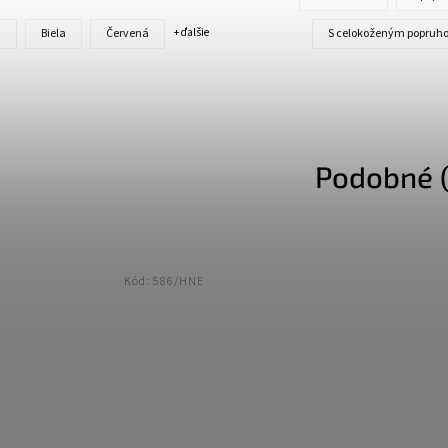
á
Biela
Červená
S celokoženým popruh
+ ďalšie
Podobné (
Kód:
586/HNE