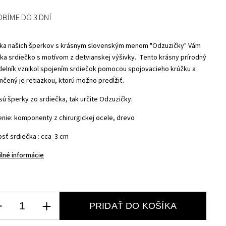
OBÍME DO 3 DNÍ
ka našich šperkov s krásnym slovenským menom "Odzuzičky" Vám
ka srdiečko s motívom z detvianskej výšivky. Tento krásny prírodný
delník vznikol spojením srdiečok pomocou spojovacieho krúžku a
nčený je retiazkou, ktorú možno predĺžiť.
sú šperky zo srdiečka, tak určite Odzuzičky.
enie: komponenty z chirurgickej ocele, drevo
osť srdiečka : cca 3 cm
ilné informácie
PRIDAŤ DO KOŠÍKA