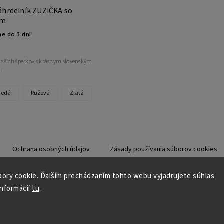
áhrdelník ZUZIČKA so
om
e do 3 dní
ašich šperkov s krásnym slovenským
.
nedá
Ružová
Zlatá
Ochrana osobných údajov
Zásady používania súborov cookies
ory cookie. Ďalším prechádzaním tohto webu vyjadrujete súhlas
informácií
tu
.
Copyright 2026
Odzuzičky.sk
. Všetky práva vyhradené.
Upraviť nastavenie cookies
Grafický návrh vytvořil a nakódoval
Shoptak.cz