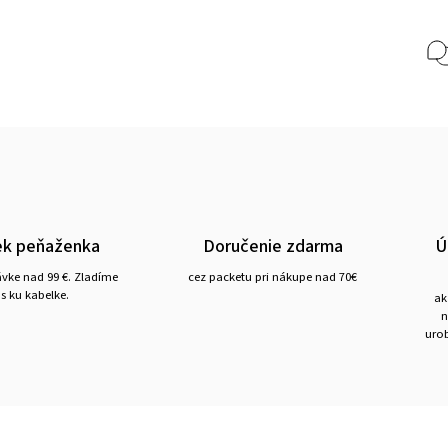
ek peňaženka
Doručenie zdarma
Ú
ávke nad 99 €. Zladíme
cez packetu pri nákupe nad 70€
s ku kabelke.
ak
n
urob