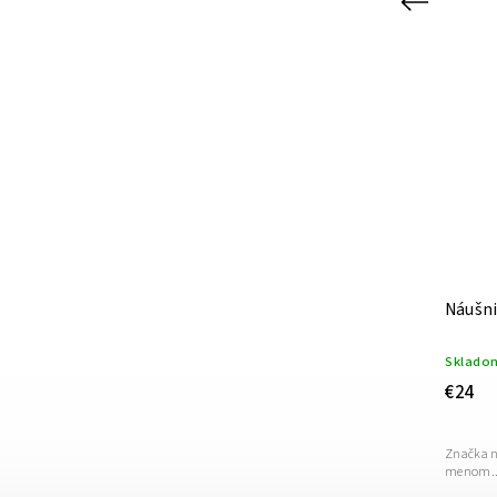
Previous
Kód:
613
Set náušnice a náramok ZUZIČKA
Náušni
prírodný
Skladom
(>5 ks)
Sklado
€36
€24
Značka našich šperkov s krásnym slovenským
Značka n
menom...
menom..