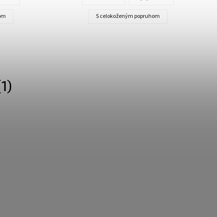
om
S celokoženým popruhom
1)