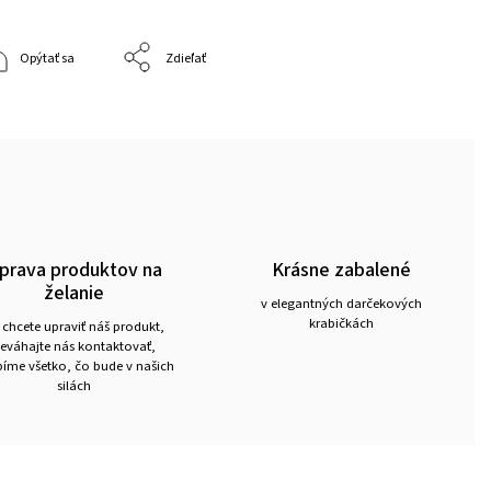
Opýtať sa
Zdieľať
prava produktov na
Krásne zabalené
želanie
v elegantných darčekových
krabičkách
 chcete upraviť náš produkt,
eváhajte nás kontaktovať,
íme všetko, čo bude v našich
silách