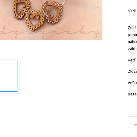
VYR
Znač
ponú
náhr
zako
Keď 
Zlož
Veľk
Deta