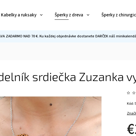
Kabelky a ruksaky
Šperky z dreva
Šperky z chirurgi
VA ZADARMO NAD 70 €. Ku každej objednávke dostanete DARČEK náš minikalendár
delník srdiečka Zuzanka 
Kód:
Znač
€