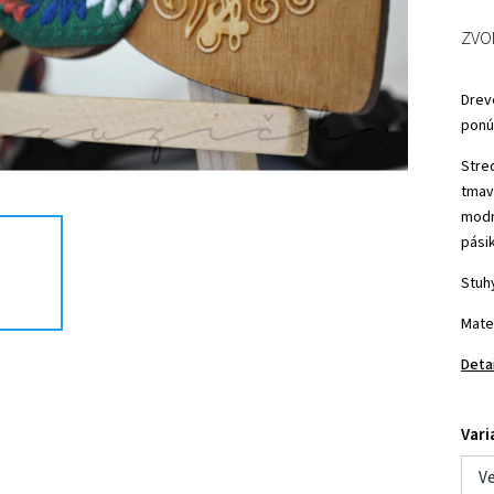
ZVO
Drev
ponú
Stre
tmav
modrá
pásik
Stuh
Mate
Deta
Vari
Ve