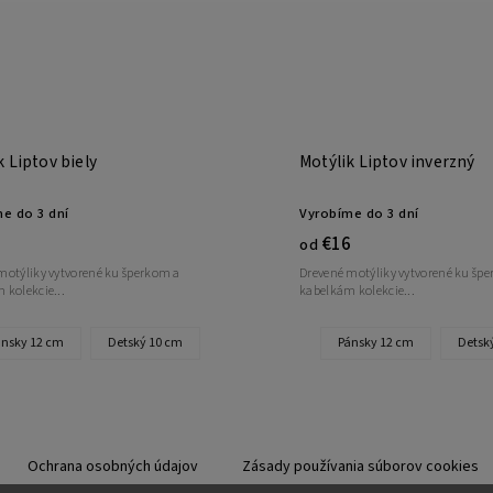
k Liptov biely
Motýlik Liptov inverzný
e do 3 dní
Vyrobíme do 3 dní
€16
od
motýliky vytvorené ku šperkom a
Drevené motýliky vytvorené ku šp
 kolekcie...
kabelkám kolekcie...
nsky 12 cm
Detský 10 cm
Pánsky 12 cm
Detsk
Ochrana osobných údajov
Zásady používania súborov cookies