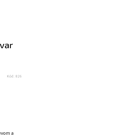
ovar
Kód:
826
revom a