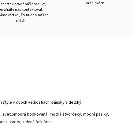
krabičkách
 chcete upraviť náš produkt,
eváhajte nás kontaktovať,
íme všetko, čo bude v našich
silách
štýle v dvoch veľkostiach: pánsky a detský.
ná, svetlomodrá bodkovaná, modrá štvorčeky, modrá pásiky,
rna - kvety, zelená folklórna.