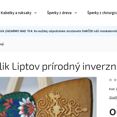
Kabelky a ruksaky
Šperky z dreva
Šperky z chirurgi
VA ZADARMO NAD 70 €. Ku každej objednávke dostanete DARČEK náš minikalendár
zný
ik Liptov prírodný inverz
Kód:
Znač