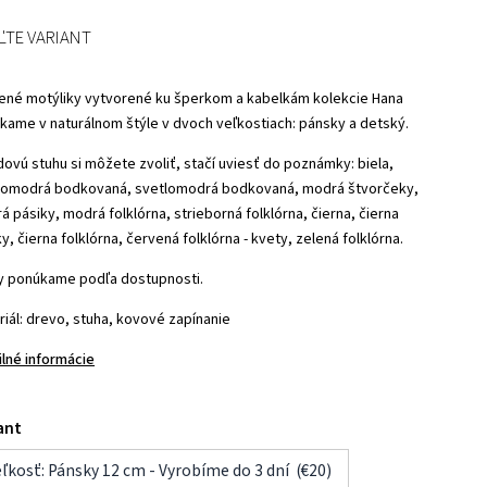
ĽTE VARIANT
ené motýliky vytvorené ku šperkom a kabelkám kolekcie Hana
kame v naturálnom štýle v dvoch veľkostiach: pánsky a detský.
dovú stuhu si môžete zvoliť, stačí uviesť do poznámky: biela,
omodrá bodkovaná, svetlomodrá bodkovaná, modrá štvorčeky,
 pásiky, modrá folklórna, strieborná folklórna, čierna, čierna
y, čierna folklórna, červená folklórna - kvety, zelená folklórna.
y ponúkame podľa dostupnosti.
riál: drevo, stuha, kovové zapínanie
ilné informácie
ant
ľkosť: Pánsky 12 cm - Vyrobíme do 3 dní (€20)