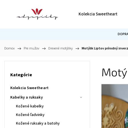
Kolekcia Sweetheart
DOPRA
Domov
/
Pre mužov
/
Drevené motýliky
/
Motýlik Liptov prírodný inver
Motýl
Kategórie
Kolekcia Sweetheart
Kabelky a ruksaky
Kožené kabelky
Kožené ľadvinky
Kožené ruksaky a batohy