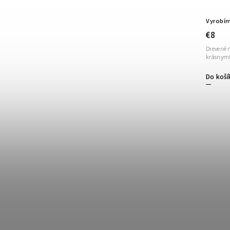
Vyrobím
€8
Drevené
krásnymi
Do koší