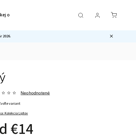
ckej ocele
Pre mužov
Sety
Ostatné
 2026.
ný
Neohodnotené
Zvoľte variant
ka:
Kolekcia Liptov
od
€14