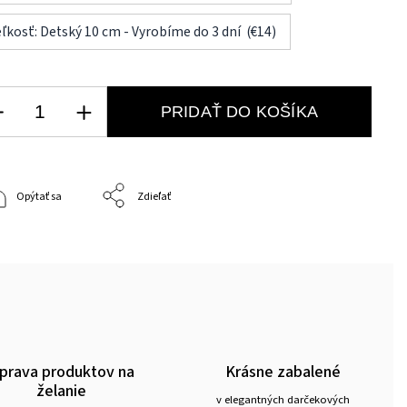
ľkosť: Detský 10 cm - Vyrobíme do 3 dní (€14)
PRIDAŤ DO KOŠÍKA
Opýtať sa
Zdieľať
prava produktov na
Krásne zabalené
želanie
v elegantných darčekových