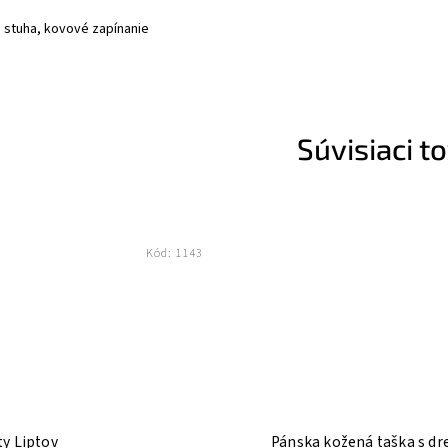
, stuha, kovové zapínanie
Súvisiaci t
Kód:
1143
y Liptov
Pánska kožená taška s d