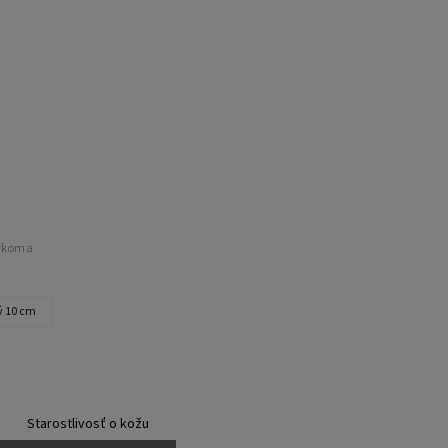
erkom a
ý 10 cm
Starostlivosť o kožu