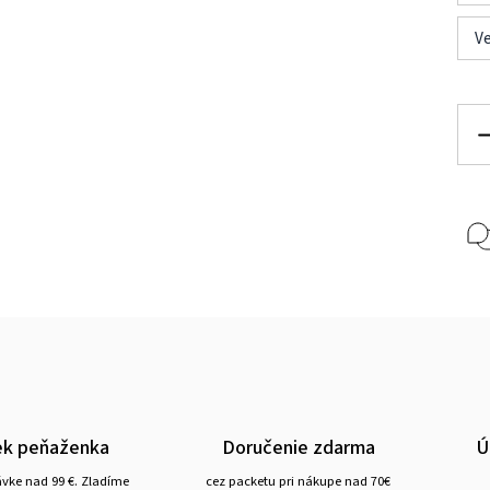
Ve
ek peňaženka
Doručenie zdarma
Ú
ávke nad 99 €. Zladíme
cez packetu pri nákupe nad 70€