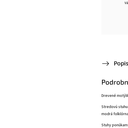
Vá
Popi
Podrobn
Drevené motýli
Stredovú stuhu
modrá folklórna,
Stuhy ponúkame