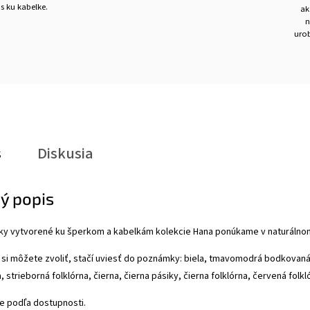
s ku kabelke.
ak
n
urob
s
Diskusia
ý popis
ky vytvorené ku šperkom a kabelkám kolekcie Hana ponúkame v naturálnom 
 si môžete zvoliť, stačí uviesť do poznámky: biela, tmavomodrá bodkova
 strieborná folklórna, čierna, čierna pásiky, čierna folklórna, červená folkló
 podľa dostupnosti.