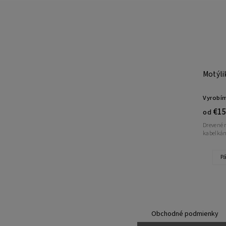
Motýli
Vyrobím
€15
od
Drevené 
kabelkám
Pá
Obchodné podmienky