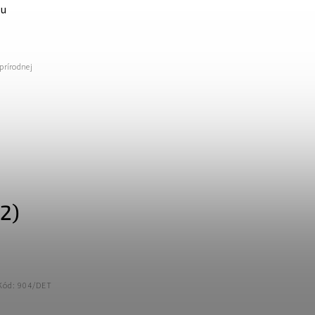
ou
prírodnej
2)
Kód:
904/DET