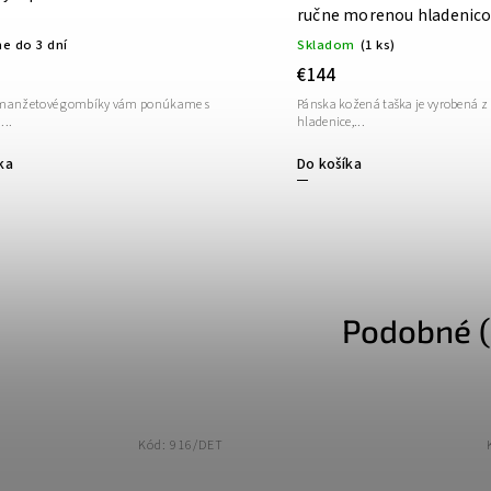
ručne morenou hladenic
e do 3 dní
Skladom
(1 ks)
€144
 manžetové gombíky vám ponúkame s
Pánska kožená taška je vyrobená z 
...
hladenice,...
ka
Do košíka
Podobné (
Kód:
916/DET