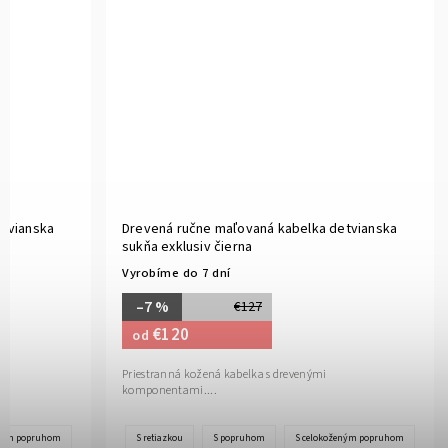
etvianska
Drevená ručne maľovaná kabelka detvianska
sukňa exklusiv čierna
Vyrobíme do 7 dní
–7 %
€127
€120
od
Priestranná kožená kabelka s drevenými
komponentami....
eným popruhom
S retiazkou
S popruhom
S celokoženým popruhom