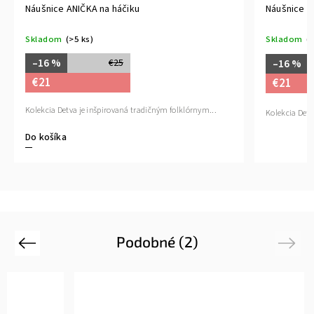
Náušnice ANIČKA na háčiku
Náušnice A
Skladom
(>5 ks)
Skladom
(>
–16 %
€25
–16 %
€21
€21
Kolekcia Detva je inšpirovaná tradičným folklórnym...
Kolekcia Detv
Do košíka
Podobné (2)
Previous
Next