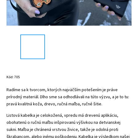
Kód:
705
Radíme sa k tvorcom, ktorých najväčším potešením je práve
prírodný materiál. Dlho sme sa odhodlávali na túto výzvu, a je to tu:
pravá kvalitná koža, drevo, ručná maľba, ručné šitie.
Listová kabelka je celokožená, vpredu má drevenú aplikáciu,
obohatenú o ručnú maľbu inšpirovanú výšivkou na detvianskej
sukni. Maľba je chránená vrstvou živice, takže je odolná proti
škrabancom, alebo inému poškodeniu. Kabelka je výsledkom našej