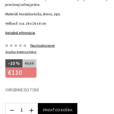
precíznej ručnej práce.
Materiál: hovädzia koža, drevo, zips.
Veľkosť: cca. 24 x 16 x 8 cm
Detailné informácie
Neohodnotené
Značka:
Kolekcia Detva
–10 %
€123
€110
VYROBÍME DO 7 DNÍ
PRIDAŤ DO KOŠÍKA