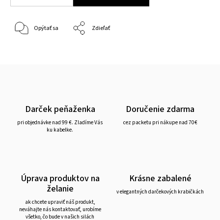
Opýtať sa
Zdieľať
Darček peňaženka
Doručenie zdarma
pri objednávke nad 99 €. Zladíme Vás
cez packetu pri nákupe nad 70€
ku kabelke.
Úprava produktov na
Krásne zabalené
želanie
v elegantných darčekových krabičkách
ak chcete upraviť náš produkt,
neváhajte nás kontaktovať, urobíme
všetko, čo bude v našich silách