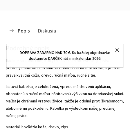
Popis
Diskusia
Podrobný popis
DOPRAVA ZADARMO NAD 70 €. Ku každej objednávke
dostanete DARČEK náš minikalendár 2026.
Radíme sa k tvorcom, ktorých najväčším potešením je práve
prírodný materiál. Dlho sme sa odhodlávali na túto výzvu, a je to tu:
pravá kvalitná koža, drevo, ručná maľba, ručné šitie.
Listová kabelka je celokožená, vpredu má drevenú aplikáciu,
obohatenú o ručnú maľbu inšpirovanú výšivkou na detvianskej sukni.
Maľba je chránená vrstvou živice, takže je odolná proti škrabancom,
alebo inému poškodeniu. Kabelka je výsledkom našej precíznej
ručnej práce.
Materiál: hovädzia koža, drevo, zips.