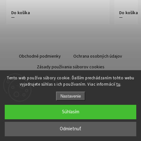
Do košíka
Do košíka
Obchodné podmienky
Ochrana osobných údajov
Zásady používania súborov cookies
Starostlivosť o kožu
Tento web používa súbory cookie. Ďalším prechádzaním tohto webu
vyjadrujete súhlas s ich používaním. Viac informácií
tu
.
Nastavenie
Súhlasím
Copyright 2026
Odzuzičky.sk
. Všetky práva vyhradené.
Upraviť nastavenie cookies
Odmietnuť
Grafický návrh vytvořil a nakódoval
Shoptak.cz