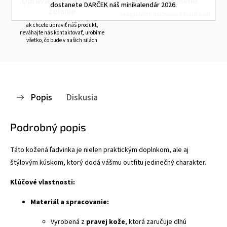
Úprava produktov na
Krásne zabalené
dostanete DARČEK náš minikalendár 2026.
želanie
v elegantných darčekových krabičkách
ak chcete upraviť náš produkt,
neváhajte nás kontaktovať, urobíme
všetko, čo bude v našich silách
Popis
Diskusia
Podrobný popis
Táto kožená ľadvinka je nielen praktickým doplnkom, ale aj
štýlovým kúskom, ktorý dodá vášmu outfitu jedinečný charakter.
Kľúčové vlastnosti:
Materiál a spracovanie:
Vyrobená z
pravej kože
, ktorá zaručuje dlhú