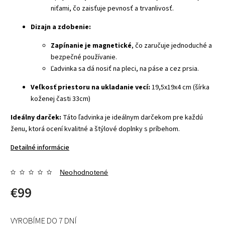
niťami, čo zaisťuje pevnosť a trvanlivosť.
Dizajn a zdobenie:
Zapínanie je magnetické
, čo zaručuje jednoduché a
bezpečné používanie.
Ľadvinka sa dá nosiť na pleci, na páse a cez prsia.
Veľkosť priestoru na ukladanie vecí:
19,5x19x4 cm (šírka
koženej časti 33cm)
Ideálny darček:
Táto ľadvinka je ideálnym darčekom pre každú
ženu, ktorá ocení kvalitné a štýlové doplnky s príbehom.
Detailné informácie
Neohodnotené
€99
VYROBÍME DO 7 DNÍ