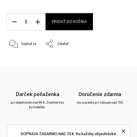
PRIDAŤ DO KOŠÍKA
Opýtať sa
Zdieľať
Darček peňaženka
Doručenie zdarma
pri objednávke nad 99 €. Zladíme Vás
cez packetu pri nákupe nad 70€
ku kabelke.
DOPRAVA ZADARMO NAD 70 €. Ku každej objednávke