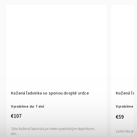
Kožená ľadvinka so sponou dvojité srdce
Kožená ľad
Vyrobíme do 7 dní
Vyrobíme d
€107
€59
Táto kožená ľadvinka je nielen praktickým doplnkom,
Ľadvinka je v
ale...