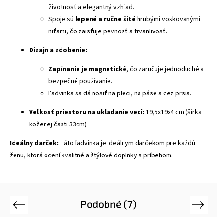
životnosť a elegantný vzhľad.
Spoje sú
lepené a ručne šité
hrubými voskovanými
niťami, čo zaisťuje pevnosť a trvanlivosť.
Dizajn a zdobenie:
Zapínanie je magnetické
, čo zaručuje jednoduché a
bezpečné používanie.
Ľadvinka sa dá nosiť na pleci, na páse a cez prsia.
Veľkosť priestoru na ukladanie vecí:
19,5x19x4 cm (šírka
koženej časti 33cm)
Ideálny darček:
Táto ľadvinka je ideálnym darčekom pre každú
ženu, ktorá ocení kvalitné a štýlové doplnky s príbehom.
Podobné (7)
Previous
Next