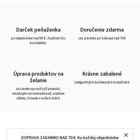
Darček peňaženka
Doručenie zdarma
pri objednávke nad 99 €. Zladíme Vás
cez packetu pri nákupe nad 70€
ku kabelke.
Úprava produktov na
Krásne zabalené
želanie
v elegantných darčekových krabičkách
ak chcete upraviť náš produkt,
neváhajte nás kontaktovať, urobíme
všetko, čo bude v našich silách
Popis
Diskusia
DOPRAVA ZADARMO NAD 70 €. Ku každej objednávke