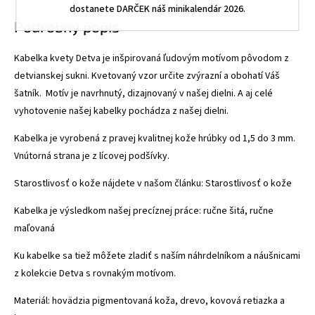
dostanete DARČEK náš minikalendár 2026.
Podrobný popis
Kabelka kvety Detva je inšpirovaná ľudovým motívom pôvodom z
detvianskej sukni. Kvetovaný vzor určite zvýrazní a obohatí Váš
šatník. Motív je navrhnutý, dizajnovaný v našej dielni. A aj celé
vyhotovenie našej kabelky pochádza z našej dielni.
Kabelka je vyrobená z pravej kvalitnej kože hrúbky od 1,5 do 3 mm.
Vnútorná strana je z lícovej podšívky.
Starostlivosť o kože nájdete v našom článku:
Starostlivosť o kože
Kabelka je výsledkom našej precíznej práce: ručne šitá, ručne
maľovaná
Ku kabelke sa tiež môžete zladiť s naším náhrdelníkom a náušnicami
z kolekcie Detva s rovnakým motívom.
Materiál: hovädzia pigmentovaná koža, drevo, kovová retiazka a