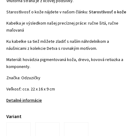
Vnútorná strana je z lícovej podšívky.
Starostlivosť o kože nájdete v našom článku:
Starostlivosť o kože
Kabelka je výsledkom našej precíznej práce: ručne šitá, ručne
maľovaná
Ku kabelke sa tiež môžete zladiť s naším náhrdelníkom a
náušnicami z kolekcie Detva s rovnakým motívom.
Materiál: hovädzia pigmentovaná koža, drevo, kovová retiazka a
komponenty.
Značka: Odzuzičky
Veľkosť: cca. 22 x 16 x 9 cm
Detailné informácie
Variant