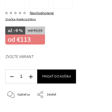
Neohodnotené
Značka:
Kolekcia Detva
až –9 %
od €123
od
€113
ZVOĽTE VARIANT
PRIDAŤ DO KOŠÍKA
Opýtať sa
Zdieľať