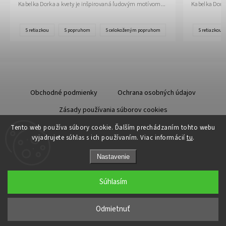
Kabelka Dorka a kvety je inšpirovaná ľudovým motívom...
Kabelka Dork
S retiazkou
S popruhom
S celokoženým popruhom
S retiazkou
Obchodné podmienky
Ochrana osobných údajov
Zásady používania súborov cookies
Starostlivosť o kožu
Tento web používa súbory cookie. Ďalším prechádzaním tohto webu
vyjadrujete súhlas s ich používaním. Viac informácií
tu
.
Nastavenie
Súhlasím
Copyright 2026
Odzuzičky.sk
. Všetky práva vyhradené.
Upraviť nastavenie cookies
Odmietnuť
Grafický návrh vytvořil a nakódoval
Shoptak.cz