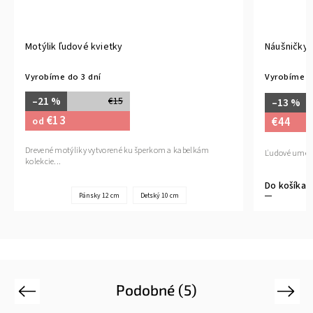
Motýlik ľudové kvietky
Náušničky
Vyrobíme do 3 dní
Vyrobíme d
–21 %
€15
–13 %
€13
€44
od
Drevené motýliky vytvorené ku šperkom a kabelkám
Ľudové umeni
kolekcie...
Do košíka
Pánsky 12 cm
Detský 10 cm
Podobné (5)
Previous
Next