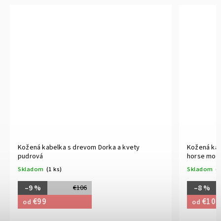
Kožená kabelka s drevom Dorka a kvety
Kožená kab
pudrová
horse mod
Skladom
(1 ks)
Skladom
(1
–9 %
–8 %
€106
€99
€100
od
od