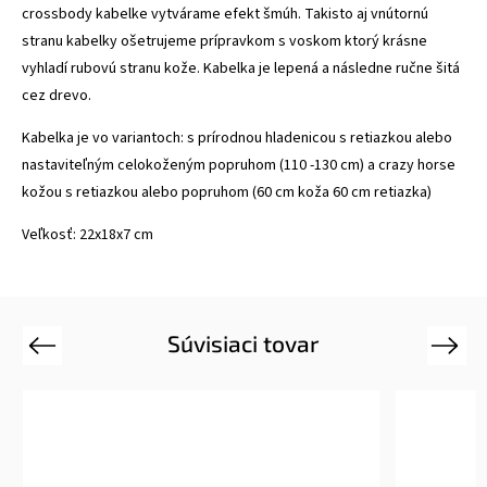
crossbody kabelke vytvárame efekt šmúh. Takisto aj vnútornú
stranu kabelky ošetrujeme prípravkom s voskom ktorý krásne
vyhladí rubovú stranu kože. Kabelka je lepená a následne ručne šitá
cez drevo.
Kabelka je vo variantoch: s prírodnou hladenicou s retiazkou alebo
nastaviteľným celokoženým popruhom (110 -130 cm) a crazy horse
kožou s retiazkou alebo popruhom (60 cm koža 60 cm retiazka)
Veľkosť: 22x18x7 cm
Súvisiaci tovar
Previous
Next