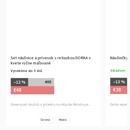
Set náušnice a prívesok s retiazkou DORKA v
Náušničky 
kvete ručne maľované
Skladom
(1
Vyrobíme do 3 dní
–13 %
–12 %
€55
€38
€48
Dorka reprez
Drevený set náušníc a prívesku na retiazke Malvína je...
Červená
Modrá