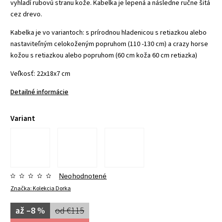
vyhladí rubovú stranu kože. Kabelka je lepená a následne ručne šitá
cez drevo.
Kabelka je vo variantoch: s prírodnou hladenicou s retiazkou alebo
nastaviteľným celokoženým popruhom (110 -130 cm) a crazy horse
kožou s retiazkou alebo popruhom (60 cm koža 60 cm retiazka)
Veľkosť: 22x18x7 cm
Detailné informácie
Variant
Neohodnotené
Značka:
Kolekcia Dorka
až –8 %
od €115