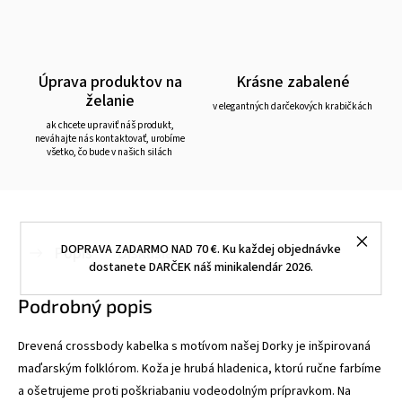
Úprava produktov na
Krásne zabalené
želanie
v elegantných darčekových krabičkách
ak chcete upraviť náš produkt,
neváhajte nás kontaktovať, urobíme
všetko, čo bude v našich silách
DOPRAVA ZADARMO NAD 70 €. Ku každej objednávke
Popis
Diskusia
dostanete DARČEK náš minikalendár 2026.
Podrobný popis
Drevená crossbody kabelka s motívom našej Dorky je inšpirovaná
maďarským folklórom. Koža je hrubá hladenica, ktorú ručne farbíme
a ošetrujeme proti poškriabaniu vodeodolným prípravkom. Na