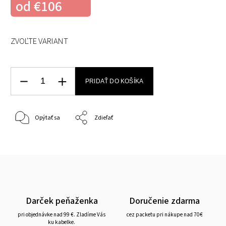
od
€106
ZVOĽTE VARIANT
PRIDAŤ DO KOŠÍKA
Opýtať sa
Zdieľať
Darček peňaženka
Doručenie zdarma
pri objednávke nad 99 €. Zladíme Vás
cez packetu pri nákupe nad 70€
ku kabelke.