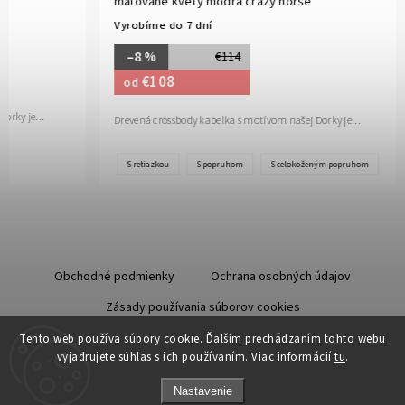
maľované kvety modrá crazy horse
Vyrobíme do 7 dní
–8 %
€114
€108
od
rky je...
Drevená crossbody kabelka s motívom našej Dorky je...
S retiazkou
S popruhom
S celokoženým popruhom
Obchodné podmienky
Ochrana osobných údajov
Zásady používania súborov cookies
Starostlivosť o kožu
Tento web používa súbory cookie. Ďalším prechádzaním tohto webu
vyjadrujete súhlas s ich používaním. Viac informácií
tu
.
Nastavenie