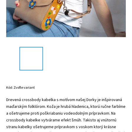
Kód:
Zvoľte variant
Drevená crossbody kabelka s motívom našej Dorky je inšpirovaná
maďarským folklórom. Koža je hrubá hladenica, ktorú ručne farbíme
a ošetrujeme proti poškriabaniu vodeodolným prípravkom. Na
crossbody kabelke vytvárame efekt šmúh. Takisto aj vnútornú
stranu kabelky ošetrujeme prípravkom s voskom ktorý krásne