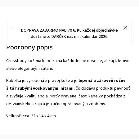
Popis
Diskusia
DOPRAVA ZADARMO NAD 70 €. Ku každej objednávke
dostanete DARČEK náš minikalendár 2026.
Podrobný popis
Crossbody kožená kabelka na každodenné nosenie, ale aj k letným
alebo elegantným šatám.
Kabelka je vyrobená z pravej kože a je
lepená a zároveň ručne
šitá hrubými voskovanými niťami
, čo dodáva produktu pevnosť
a zvyšuje kvalitu spoja. Motív drevenej časti kabelky pochádza z
detvianskeho kroja a je ručne opracovaný a zdobený.
Veľkosť: cca. 22 x 14 x 4 cm