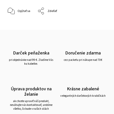
Opýtať sa
Zdieľať
Darček peňaženka
Doručenie zdarma
pri objednávke nad 99 €. Zladíme Vás
cez packetu pri nákupe nad 70€
ku kabelke.
Úprava produktov na
Krásne zabalené
želanie
v elegantných darčekových krabičkách
ak chcete upraviť náš produkt,
neváhajte nás kontaktovať, urobíme
všetko, čo bude v našich silách