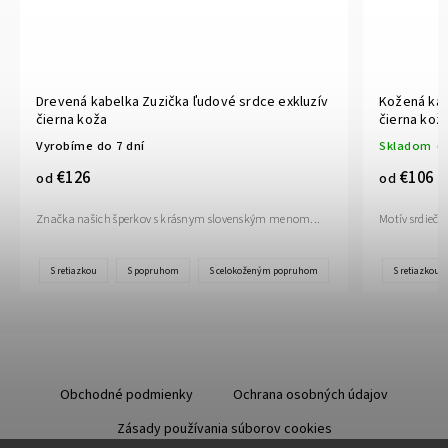
Drevená kabelka Zuzička ľudové srdce exkluzív
Kožená kab
čierna koža
čierna kož
Vyrobíme do 7 dní
Skladom
(>
€126
€106
od
od
Značka našich šperkov s krásnym slovenským menom...
Motív srdiečo
S retiazkou
S popruhom
S celokoženým popruhom
S retiazkou
Obchodné podmienky
Ochrana osobných údajov
Zásady používania súborov cookies