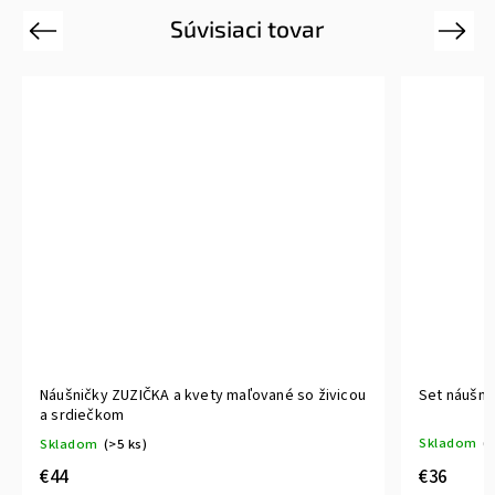
Súvisiaci tovar
Previous
Next
Náušničky ZUZIČKA a kvety maľované so živicou
Set náušni
a srdiečkom
Skladom
(>
Skladom
(>5 ks)
€36
€44