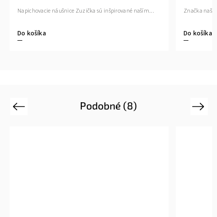
Značka našic
Napichovacie náušnice Zuzička sú inšpirované naším...
Do košíka
Do košíka
Podobné (8)
Previous
Next