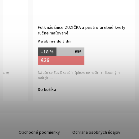
ba
Folk náušnice ZUZIČKA a pestrofarebné kvety
ručne maľované
Vyrobíme do 3 dní
–18 %
€32
€26
dičnej
Náušnice Zuzička sú inšpirované naším milovaným
rodným...
Do košíka
Obchodné podmienky
Ochrana osobných údajov