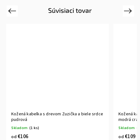
Súvisiaci tovar
Previous
Next
Kožená kabelka s drevom Zuzička a biele srdce
Kožená kab
pudrová
modrá craz
Skladom
(1 ks)
Skladom
(>
€106
€109
od
od