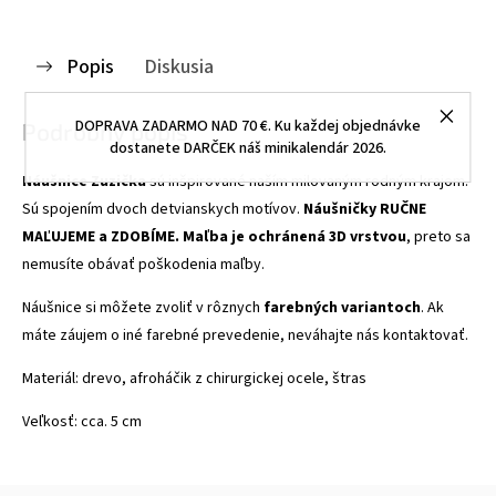
Popis
Diskusia
DOPRAVA ZADARMO NAD 70 €. Ku každej objednávke
Podrobný popis
dostanete DARČEK náš minikalendár 2026.
Náušnice Zuzička
sú inšpirované naším milovaným rodným krajom.
Sú spojením dvoch detvianskych motívov.
Náušničky RUČNE
MAĽUJEME a ZDOBÍME.
Maľba je ochránená 3D vrstvou
, preto sa
nemusíte obávať poškodenia maľby.
Náušnice si môžete zvoliť v rôznych
farebných variantoch
. Ak
máte záujem o iné farebné prevedenie, neváhajte nás kontaktovať.
Materiál: drevo, afroháčik z chirurgickej ocele, štras
Veľkosť: cca. 5 cm