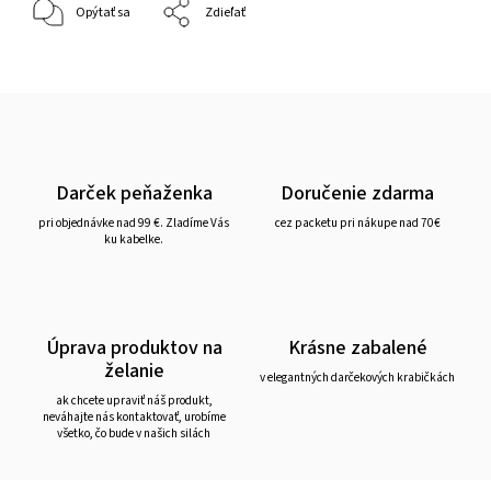
Opýtať sa
Zdieľať
Darček peňaženka
Doručenie zdarma
pri objednávke nad 99 €. Zladíme Vás
cez packetu pri nákupe nad 70€
ku kabelke.
Úprava produktov na
Krásne zabalené
želanie
v elegantných darčekových krabičkách
ak chcete upraviť náš produkt,
neváhajte nás kontaktovať, urobíme
všetko, čo bude v našich silách