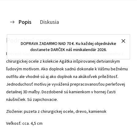
Popis
Diskusia
Podrobný popis
DOPRAVA ZADARMO NAD 70 €. Ku každej objednávke
dostanete DARČEK náš minikalendár 2026.
Drevené náušničky s tulipánikmi v kompozícii X s komponentmi z
chirurgickej ocele z kolekcie Agátka inšpirovanej detvianskym
ľudovým motívom. Ako doplnok sadnú dokonale k Vášmu bežnému
outfitu ale vhodné sú aj ako doplnok na akúkoľvek príležitosť.
Jednoduchosť motívu je vyvážená prepracovanosťou perleťovej
detailnej 3D maľby. Dozdobené sú kamienkom v hornej časti
náušničiek. Sú zapichovacie.
Zloženie: puzeta z chirurgickej ocele, drevo, kamienok
Veľkosť: cca. 4,5 cm