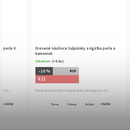
a perla X
Drevené náušnice tulipániky a Agátka perla a
kamienok
Skladom
(>5 ks)
–16 %
€25
€21
i X s...
Drevené náušničky s tulipánikmi v kompozícii X s...
+ ďalšie
+ ďalšie
Čierna
Fialová
Ružová