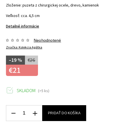
Zloženie: puzeta z chirurgickej ocele, drevo, kamienok
Veľkosť: cca. 4,5 cm
Detailné informácie
Neohodnotené
Značka:
Kolekcia Agátka
–19 %
€26
€21
SKLADOM
(>5 ks)
PRIDAŤ DO KOŠÍKA