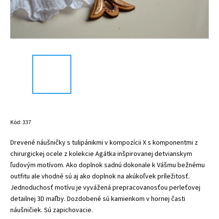
Kód:
337
Drevené náušničky s tulipánikmi v kompozícii X s komponentmi z
chirurgickej ocele z kolekcie Agátka inšpirovanej detvianskym
ľudovým motívom. Ako doplnok sadnú dokonale k Vášmu bežnému
outfitu ale vhodné sú aj ako doplnok na akúkoľvek príležitosť.
Jednoduchosť motívu je vyvážená prepracovanosťou perleťovej
detailnej 3D maľby. Dozdobené sú kamienkom v hornej časti
náušničiek. Sú zapichovacie.