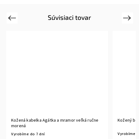
Súvisiaci tovar
Previous
Next
Kožená kabelka Agátka a mramor veľká ručne
Kožený bat
morená
Vyrobíme d
Vyrobíme do 7 dní