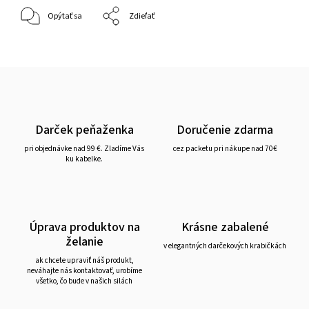
Opýtať sa
Zdieľať
Darček peňaženka
Doručenie zdarma
pri objednávke nad 99 €. Zladíme Vás
cez packetu pri nákupe nad 70€
ku kabelke.
Úprava produktov na
Krásne zabalené
želanie
v elegantných darčekových krabičkách
ak chcete upraviť náš produkt,
neváhajte nás kontaktovať, urobíme
všetko, čo bude v našich silách