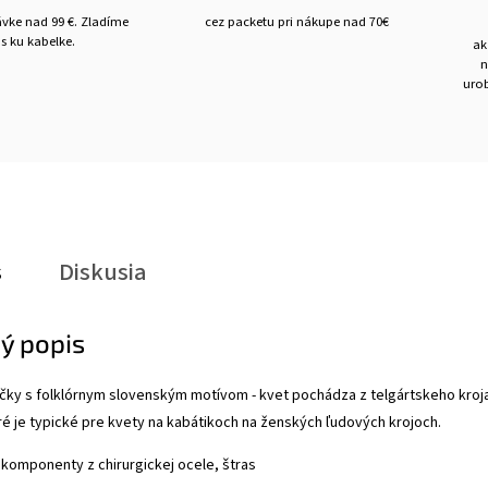
ávke nad 99 €. Zladíme
cez packetu pri nákupe nad 70€
s ku kabelke.
ak
n
urob
s
Diskusia
ý popis
ky s folklórnym slovenským motívom - kvet pochádza z telgártskeho kroja.
ré je typické pre kvety na kabátikoch na ženských ľudových krojoch.
 komponenty z chirurgickej ocele, štras