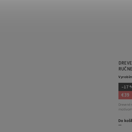
Kód:
199/PES
Náušničky Margarétka vôňa jari
DREVE
ručne maľované
RUČNE
Vyrobíme do 3 dní
Vyrobím
–16 %
–17 
€50
€42
€39
Drevené 
Folklórny slovenský motív - kvet pochádza z
motívom 
telgártskeho...
Do koší
Červená
Pestrofarebná