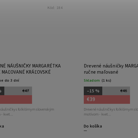
Kód:
184
NÉ NÁUŠNIČKY MARGARÉTKA
Drevené náušničky MAR
 MAĽOVANÉ KRÁĽOVSKÉ
ručne maľované
e do 3 dní
Skladom
(1 ks)
%
–15 %
€47
€46
€39
náušničky s folklórnym slovenským
Drevené náušničky s folklórnym s
- kvet...
motívom - kvet...
ka
Do košíka