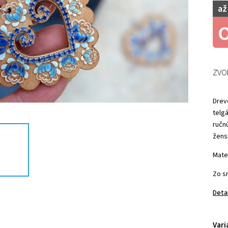
až
ZVO
Drev
telg
ručn
žens
Mate
Zo s
Deta
Vari