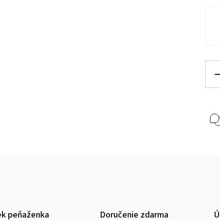
ek peňaženka
Doručenie zdarma
Ú