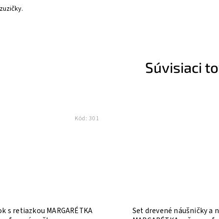
zuzičky.
Súvisiaci t
Kód:
301
ok s retiazkou MARGARÉTKA
Set drevené náušničky a 