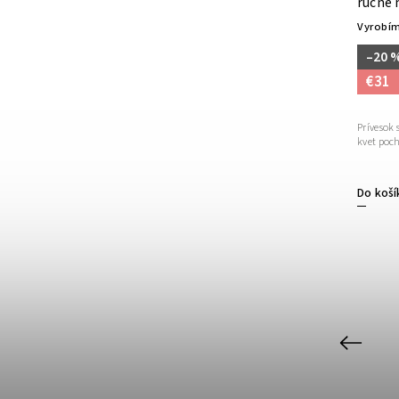
ručne 
Vyrobím
–20 
€31
Prívesok
kvet poc
Do koší
Previous