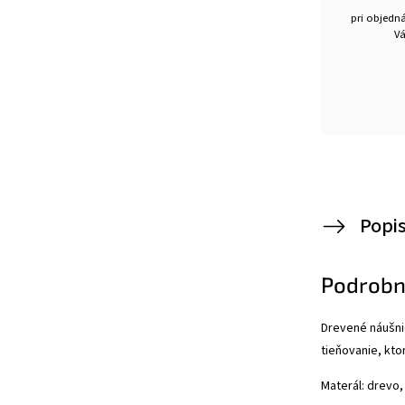
pri objedn
Vá
Popi
Podrobn
Drevené náušnič
tieňovanie, kto
Materál: drevo,