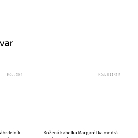
ovar
Kód:
304
Kód:
811/S R
náhrdelník
Kožená kabelka Margarétka modrá