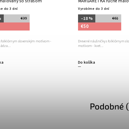
maľovaný so štrasom
MARGARÉTKA ručne maľo
štrasom
e do 3 dní
Vyrobíme do 3 dní
%
–18 %
€39
€61
€50
 s folklórnym slovenským motívom -
Drevené náušničky s folklórnym s
hádza...
motívom - kvet...
ka
Do košíka
Podobné (