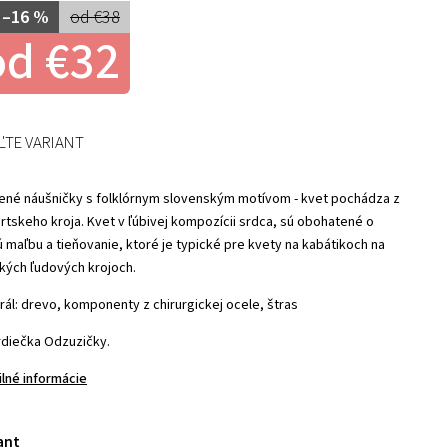
 –16 %
od €38
od
€32
ĽTE VARIANT
ené náušničky s folklórnym slovenským motívom - kvet pochádza z
ártskeho kroja. Kvet v ľúbivej kompozícii srdca, sú obohatené o
ú maľbu a tieňovanie, ktoré je typické pre kvety na kabátikoch na
kých ľudových krojoch.
rál: drevo, komponenty z chirurgickej ocele, štras
rdiečka Odzuzičky.
ilné informácie
ant