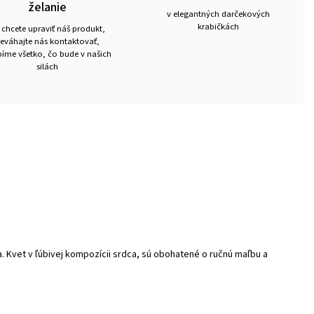
želanie
v elegantných darčekových
krabičkách
 chcete upraviť náš produkt,
eváhajte nás kontaktovať,
íme všetko, čo bude v našich
silách
 Kvet v ľúbivej kompozícii srdca, sú obohatené o ručnú maľbu a