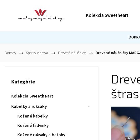
Kolekcia Sweetheart
DOPRA
Domov
/
Šperky z dreva
/
Drevené náušnice
/
Drevené náušničky MARG
Drev
Kategórie
štra
Kolekcia Sweetheart
Kabelky a ruksaky
Kožené kabelky
Kožené ľadvinky
Kožené ruksaky a batohy