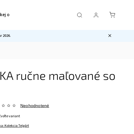
ckej ocele
Pre mužov
Sety
Ostatné
 2026.
KA ručne maľované so
Neohodnotené
Zvoľte variant
ka:
Kolekcia Telgárt