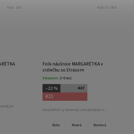
Kód:
181
Kód:
61/BIE
GARÉTKA
Folk náušnice MARGARÉTKA v
srdiečku so štrasom
Skladom
(>5 ks)
–22 %
€27
€21
lovenským
Nový folklórny slovenský vzor pôvodom z...
Biela
Modrá
Bordová