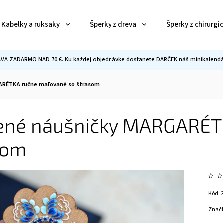
Kabelky a ruksaky
Šperky z dreva
Šperky z chirurgi
VA ZADARMO NAD 70 €. Ku každej objednávke dostanete DARČEK náš minikalendár
ARÉTKA ručne maľované so štrasom
ené náušničky MARGARÉT
som
Kód:
Znač