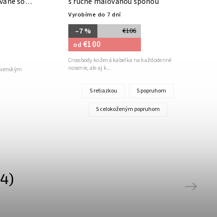
vané so
s ručne maľovanou sponou
Vyrobíme do 7 dní
–7 %
€106
€100
od
Crossbody kožená kabelka na každodenné
nosenie, ale aj k...
lovenským
S retiazkou
S popruhom
S celokoženým popruhom
4)
Next