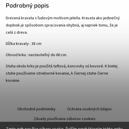
Podrobný popis
Drevená kravata s ľudovým motívom jeleňa. Kravata ako jedinečný
doplnok je spôsobom spracovania ohybná, aj napriek tomu, že je
celá z dreva.
Dĺžka kravaty : 38 cm
Obvod krku : nastaviteľný do 60 cm.
Stuha okolo krku je použitá taftová, koncovky sú kovové. K bielej
stuhe používame strieborné kovanie, k čiernej stuhe čierne
kovanie.
Obchodné podmienky
Ochrana osobných údajov
Zásady používania súborov cookies
Starostlivosť o kožu