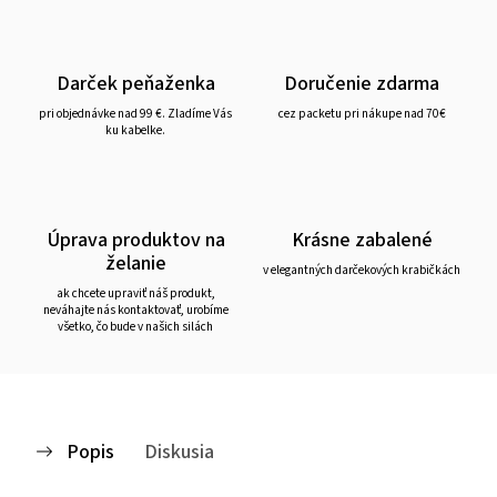
Darček peňaženka
Doručenie zdarma
pri objednávke nad 99 €. Zladíme Vás
cez packetu pri nákupe nad 70€
ku kabelke.
Úprava produktov na
Krásne zabalené
želanie
v elegantných darčekových krabičkách
ak chcete upraviť náš produkt,
neváhajte nás kontaktovať, urobíme
všetko, čo bude v našich silách
Popis
Diskusia