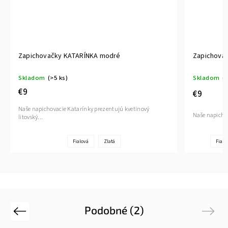
Zapichovačky KATARÍNKA modré
Zapichovač
Skladom
(>5 ks)
Skladom
(>
€9
€9
Naše napichovacie Katarínky prezentujú kvetinový
Naše napichov
litovský...
Fialová
Zlatá
Fialo
Podobné (2)
Previous
Next