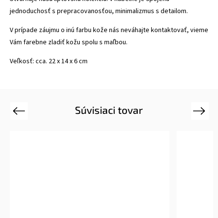
jednoduchosť s prepracovanosťou, minimalizmus s detailom.
V prípade záujmu o inú farbu kože nás neváhajte kontaktovať, vieme
Vám farebne zladiť kožu spolu s maľbou.
Veľkosť: cca. 22 x 14 x 6 cm
Súvisiaci tovar
Previous
Next