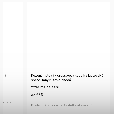
vaná
Kožená listová / crossbody kabelka Liptovské
srdce Hany ružovo-hnedá
Vyrobíme do 7 dní
€86
od
 Koža je
Priestranná listová kožená kabelka s drevenými...