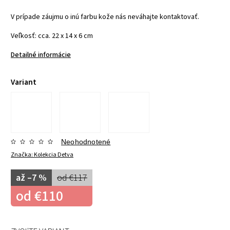
V prípade záujmu o inú farbu kože nás neváhajte kontaktovať.
Veľkosť: cca. 22 x 14 x 6 cm
Detailné informácie
Variant
Neohodnotené
Značka:
Kolekcia Detva
až –7 %
od €117
od
€110