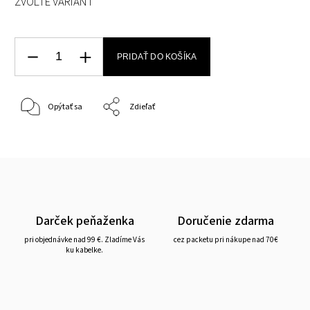
ZVOĽTE VARIANT
PRIDAŤ DO KOŠÍKA
Opýtať sa
Zdieľať
Darček peňaženka
Doručenie zdarma
pri objednávke nad 99 €. Zladíme Vás
cez packetu pri nákupe nad 70€
ku kabelke.