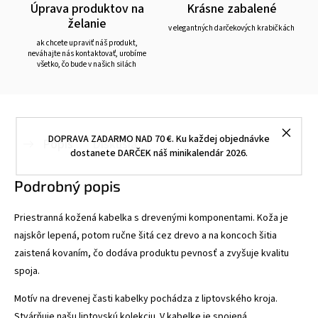
Úprava produktov na
Krásne zabalené
želanie
v elegantných darčekových krabičkách
ak chcete upraviť náš produkt,
neváhajte nás kontaktovať, urobíme
všetko, čo bude v našich silách
DOPRAVA ZADARMO NAD 70 €. Ku každej objednávke
Popis
Diskusia
dostanete DARČEK náš minikalendár 2026.
Podrobný popis
Priestranná kožená kabelka s drevenými komponentami. Koža je
najskôr lepená, potom ručne šitá cez drevo a na koncoch šitia
zaistená kovaním, čo dodáva produktu pevnosť a zvyšuje kvalitu
spoja.
Motív na drevenej časti kabelky pochádza z liptovského kroja.
Stvárňuje našu liptovskú kolekciu. V kabelke je spojená