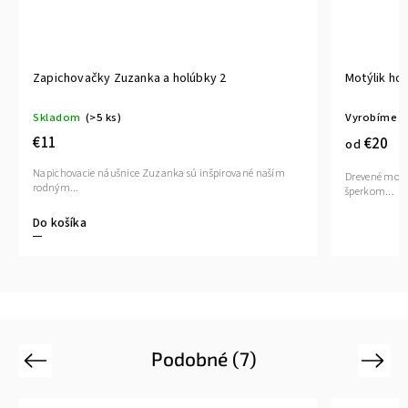
Zapichovačky Zuzanka a holúbky 2
Motýlik hol
Skladom
(>5 ks)
Vyrobíme d
€11
€20
od
Napichovacie náušnice Zuzanka sú inšpirované naším
Drevené motý
rodným...
šperkom...
Do košíka
Podobné (7)
Previous
Next