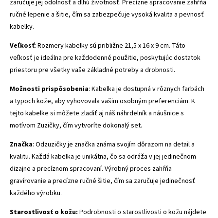
zaručuje jej odolnosť a dlhú životnosť. Precízne spracovanie zahŕňa
ručné lepenie a šitie, čím sa zabezpečuje vysoká kvalita a pevnosť
kabelky.
Veľkosť
: Rozmery kabelky sú približne 21,5 x 16 x 9 cm. Táto
veľkosť je ideálna pre každodenné použitie, poskytujúc dostatok
priestoru pre všetky vaše základné potreby a drobnosti.
Možnosti prispôsobenia
: Kabelka je dostupná v rôznych farbách
a typoch kože, aby vyhovovala vašim osobným preferenciám. K
tejto kabelke si môžete zladiť aj náš náhrdelník a náušnice s
motívom Zuzičky, čím vytvoríte dokonalý set.
Značka
: Odzuzičky je značka známa svojím dôrazom na detail a
kvalitu. Každá kabelka je unikátna, čo sa odráža v jej jedinečnom
dizajne a precíznom spracovaní. Výrobný proces zahŕňa
gravírovanie a precízne ručné šitie, čím sa zaručuje jedinečnosť
každého výrobku.
Starostlivosť o kožu:
Podrobnosti o starostlivosti o kožu nájdete