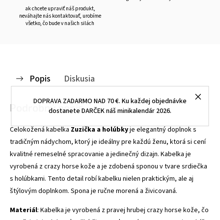
ak chcete upraviť náš produkt,
neváhajte nás kontaktovať, urobíme
všetko, čo bude v našich silách
Popis
Diskusia
DOPRAVA ZADARMO NAD 70 €. Ku každej objednávke
Podrobný popis
dostanete DARČEK náš minikalendár 2026.
Celokožená kabelka
Zuzička a holúbky
je elegantný doplnok s
tradičným nádychom, ktorý je ideálny pre každú ženu, ktorá si cení
kvalitné remeselné spracovanie a jedinečný dizajn.
Kabelka je
vyrobená z crazy horse kože a je zdobená sponou v tvare srdiečka
s holúbkami. Tento detail robí kabelku nielen praktickým, ale aj
štýlovým doplnkom. Spona je ručne morená a živicovaná.
Materiál
: Kabelka je vyrobená z pravej hrubej crazy horse kože, čo