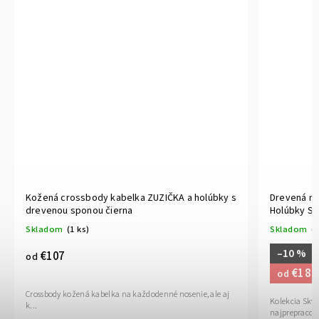
Kožená crossbody kabelka ZUZIČKA a holúbky s
Drevená ru
drevenou sponou čierna
Holúbky Sk
Skladom
(1 ks)
Skladom
(1
–10 %
€107
od
€180
od
Crossbody kožená kabelka na každodenné nosenie, ale aj
Kolekcia Skvo
k...
najprepracova