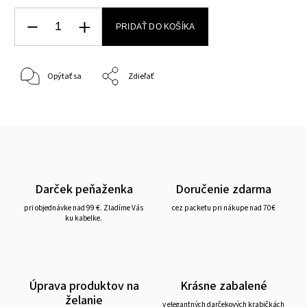
PRIDAŤ DO KOŠÍKA
Opýtať sa
Zdieľať
Darček peňaženka
Doručenie zdarma
pri objednávke nad 99 €. Zladíme Vás
cez packetu pri nákupe nad 70€
ku kabelke.
Úprava produktov na
Krásne zabalené
želanie
v elegantných darčekových krabičkách