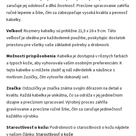
zaručuje jej odolnosť a dlhú životnosť. Precízne spracovanie zahŕňa
ručné lepenie a šitie, čím sa zabezpečuje vysoká kvalita a pevnosť
kabelky.
Veľkosť
: Rozmery kabelky sú približne 21,5 x 16 x 9 cm. Táto
veľkosť je ideálna pre každodenné použitie, poskytujúc dostatok
priestoru pre všetky vaše základné potreby a drobnosti.
Možnosti prispôsobenia
: Kabelka je dostupná v rôznych farbách
a typoch kože, aby vyhovovala vašim osobným preferenciám. K
tejto kabelke si môžete zladiť aj náš náhrdelník a náušnice s
motívom Zuzičky, čím vytvoríte dokonalý set.
Značka
: Odzuzičky je značka známa svojím dôrazom na detail a
kvalitu. Každá kabelka je unikátna, čo sa odráža v jej jedinečnom
dizajne a precíznom spracovaní. Výrobný proces zahŕňa
gravírovanie a precízne ručné šitie, čím sa zaručuje jedinečnosť
každého výrobku.
Starostlivosť o kožu:
Podrobnosti o starostlivosti o kožu nájdete
v našom článku:
Starostlivosť o kože